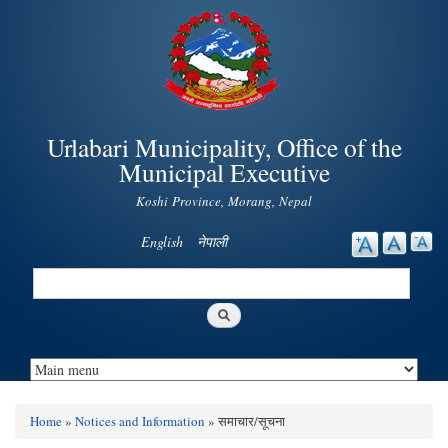
Skip to
main
content
Urlabari Municipality, Office of the
Municipal Executive
Koshi Province, Morang, Nepal
English
नेपाली
Search
Search form
Home
»
Notices and Information
» समाचार/सूचना
You are here