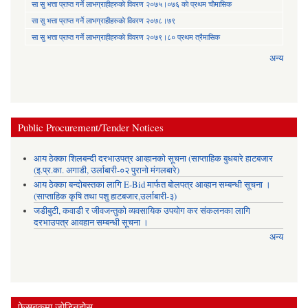
सा‍ सु भत्ता प्राप्त गर्ने लाभग्राहीहरुकाे विवरण २०७५।०७६ काे प्रथम चाैमासिक
सा‍ सु भत्ता प्राप्त गर्ने लाभग्राहीहरुकाे विवरण २०७८।७९
सा‍ सु भत्ता प्राप्त गर्ने लाभग्राहीहरुकाे विवरण २०७९।८० प्रथम त्रैमासिक
अन्य
Public Procurement/Tender Notices
आय ठेक्का शिलबन्दी दरभाउपत्र आव्हानको सूचना (साप्ताहिक बुधबारे हाटबजार
(इ.प्र.का. अगाडी, उर्लाबारी-०२ पुरानो मंगलबारे)
आय ठेक्का बन्दोबस्तका लागि E-Bid मार्फत बोलपत्र आव्हान सम्बन्धी सूचना ।
(साप्ताहिक कृषि तथा पशु हाटबजार,उर्लाबारी-३)
जडीबुटी, कवाडी र जीवजन्तुको व्यवसायिक उपयोग कर संकलनका लागि
दरभाउपत्र आवहान सम्बन्धी सूचना ।
अन्य
फेसबुकमा जोडिनुहोस