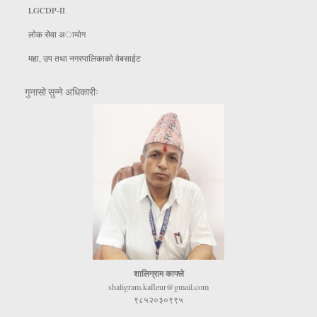
LGCDP-II
लाेक सेवा अायाेग
महा, उप तथा नगरपालिकाकाे वेबसाईट
गुनासो सुन्ने अधिकारीः
शालिग्राम काफ्ले
shaligram.kafleur@gmail.com
९८५२०३०९९५