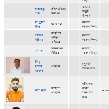
राजघाट
मानबहादुर
वरिष्ठ कविराज
आयुर्वेद
वनेम
निरीक्षक
औषधालय
मन कुमारी
राजघाट
सि.अ.न.मी
लिम्बु
स्वास्थ्य केन्द्र
कम्युनिटी
कोपिला
राजघाट
नर्सिङ्ग
खतिवडा
स्वास्थ्य केन्द्र
अधिकृत
जनस्वास्थ्य
राजघाट
पूर्ण मगर
निरीक्षक
स्वास्थ्य केन्द्र
विष्णु
पशु पंक्षी
प्रसाद
अधिकृत
विकास शाखा
भट्टराई
खरिद तथा
कम्प्युटर
सम्पति
सुदेन सुवेदी
suks
अधिकृत
व्यवस्थापन
शाखा