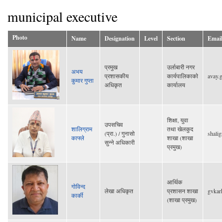
municipal executive
Photo
Name
Designation
Level
Section
Emai
प्रमुख
उर्लाबारी नगर
अभय
प्रशासकीय
कार्यपालिकाकाे
avay.
कुमार गुप्ता
अधिकृत
कार्यालय
शिक्षा, युवा
उपसचिव
शालिग्राम
तथा खेलकुद
(प्रा.) / गुनासो
shali
काफ्ले
शाखा (शाखा
सुन्ने अधिकारी
प्रमुख)
आर्थिक
गाेविन्द
लेखा अधिकृत
प्रशासन शाखा
gvkar
कार्की
(शाखा प्रमुख)