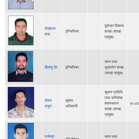
पूर्वाधार विकास
पोखराज
इन्जिनियर
शाखा (शाखा
शाह
प्रमुख)
भवन तथा
हिमांशु देव
इन्जिनियर
भूउपयोग शाखा
(शाखा प्रमुख)
सूचना प्रविधि
तथा अभिलेख
रोशन
सूचना
व्यवस्थापन
ito.u
ठाकुर
अधिकारी
शाखा (शाखा
प्रमुख)
राजेन्द्र
भवन तथा
इन्जिनियर