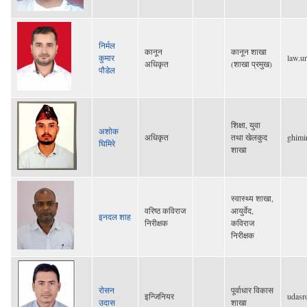
निर्मल
कानून
कानून शाखा
कुमार
law.u
अधिकृत
(शाखा प्रमुख)
पौडेल
शिक्षा, युवा
अशोक
अधिकृत
तथा खेलकुद
ghimi
घिमिरे
शाखा
स्वास्थ्य शाखा,
वरिष्ठ कविराज
आयुर्वेद,
इनदल शाह
निरीक्षक
कविराज
निरीक्षक
राेसन
पूर्वाधार विकास
इन्जिनियर
udas
उदास
शाखा