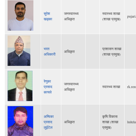
सुरेश
जनस्वास्थ्य
स्वास्थ्य शाखा
pujar
खड्का
अधिकृत
(शाखा प्रमुख)
भरत
प्रशासन शाखा
अधिकृत
अधिकारी
(शाखा प्रमुख)
रेणुका
जनस्वास्थ्य
प्रसाद
स्वास्थ्य शाखा
rk.re
अधिकृत
काफ्ले
अम्विका
कृषि विकास
प्रसाद
अधिकृत
शाखा (शाखा
luite
लुईटेल
प्रमुख)