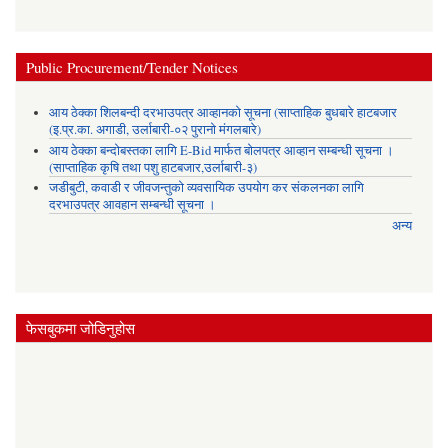
Public Procurement/Tender Notices
आय ठेक्का शिलबन्दी दरभाउपत्र आव्हानको सूचना (साप्ताहिक बुधबारे हाटबजार
(इ.प्र.का. अगाडी, उर्लाबारी-०२ पुरानो मंगलबारे)
आय ठेक्का बन्दोबस्तका लागि E-Bid मार्फत बोलपत्र आव्हान सम्बन्धी सूचना ।
(साप्ताहिक कृषि तथा पशु हाटबजार,उर्लाबारी-३)
जडीबुटी, कवाडी र जीवजन्तुको व्यवसायिक उपयोग कर संकलनका लागि
दरभाउपत्र आवहान सम्बन्धी सूचना ।
अन्य
फेसबुकमा जोडिनुहोस