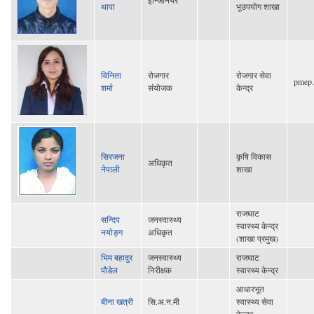
थापा
भूउपयोग शाखा
विनिता
रोजगार
रोजगार सेवा
pmep.
शर्मा
संयोजक
केन्द्र
सिरजना
कृषि विकास
अधिकृत
नेपाली
शाखा
राजघाट
सन्दिप
जनस्वास्थ्य
स्वास्थ्य केन्द्र
नयोङ्ग
अधिकृत
(शाखा प्रमुख)
भिम बहादुर
जनस्वास्थ्य
राजघाट
पौडेल
निरीक्षक
स्वास्थ्य केन्द्र
आधारभूत
बीना खत्री
सि.अ.न.मी
स्वास्थ्य सेवा
केन्द्र