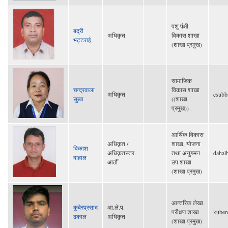
पशु पंक्षी
बद्री
अधिकृत
विकास शाखा
भट्टराई
(शाखा प्रमुख)
सामाजिक
चन्द्रकला
विकास शाखा
अधिकृत
csub
सुब्बा
((शाखा
प्रमुख))
आर्थिक विकास
अधिकृत /
शाखा, योजना
विकाश
अधिकृतस्तर
तथा अनुगमन
dahal
दाहाल
आठौँ
उप शाखा
(शाखा प्रमुख)
आन्तरिक लेखा
कुबेरप्रसाद
आ.ले.प.
परीक्षण शाखा
kube
ढकाल
अधिकृत
(शाखा प्रमुख)