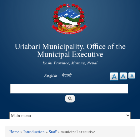
Skip to
main
content
Urlabari Municipality, Office of the
Municipal Executive
Koshi Province, Morang, Nepal
English
नेपाली
Search
Search form
Home
»
Introduction
»
Staff
» municipal executive
You are here