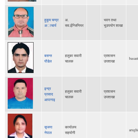
हुकुम चन्द्र
अ.
भवन तथा
अाचार्य
सव.ईन्जिनियर
भूउपयोग शाखा
बसन्त
हलुका सवारी
प्रशासन
basan
पौडेल
चालक
उपशाखा
इन्द्र
हलुका सवारी
प्रशासन
प्रसाद
चालक
उपशाखा
आपागाइ
सृजना
कार्यालय
arugh
नेपाल
सहयाेगी