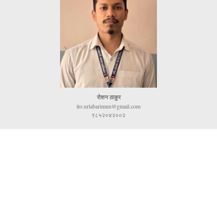
रोशन ठाकुर
ito.urlabarimun@gmail.com
९८५२०४२००२