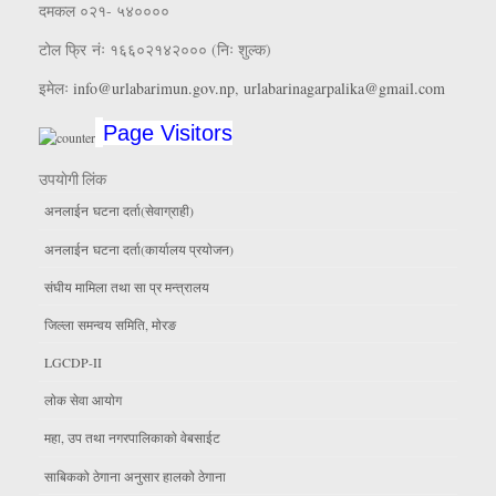
दमकल ०२१- ५४००००
टोल फ्रि नंः १६६०२१४२००० (निः शुल्क)
इमेलः
info@urlabarimun.gov.np
,
urlabarinagarpalika@gmail.com
Page Visitors
उपयाेगी लिंक
अनलाईन घटना दर्ता(सेवाग्राही)
अनलाईन घटना दर्ता(कार्यालय प्रयाेजन)
संघीय मामिला तथा सा प्र मन्त्रालय
जिल्ला समन्वय समिति, माेरङ
LGCDP-II
लाेक सेवा आयाेग
महा, उप तथा नगरपालिकाकाे वेबसाईट
साबिकको ठेगाना अनुसार हालको ठेगाना