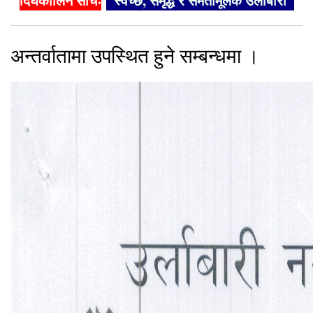
दिर्घकालिन सोचः
"स्वच्छ, समृद्ध र समतामूलक उर्लाबारी"
अन्तर्वातामा उपस्थित हुने सम्बन्धमा ।