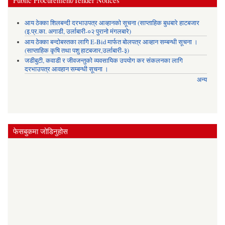
आय ठेक्का शिलबन्दी दरभाउपत्र आव्हानको सूचना (साप्ताहिक बुधबारे हाटबजार
(इ.प्र.का. अगाडी, उर्लाबारी-०२ पुरानो मंगलबारे)
आय ठेक्का बन्दोबस्तका लागि E-Bid मार्फत बोलपत्र आव्हान सम्बन्धी सूचना ।
(साप्ताहिक कृषि तथा पशु हाटबजार,उर्लाबारी-३)
जडीबुटी, कवाडी र जीवजन्तुको व्यवसायिक उपयोग कर संकलनका लागि
दरभाउपत्र आवहान सम्बन्धी सूचना ।
अन्य
फेसबुकमा जोडिनुहोस