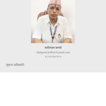
शालिग्राम काफ्ले
shaligram.kafleur@gmail.com
९८५२०३०९९५
सूचना अधिकारीः