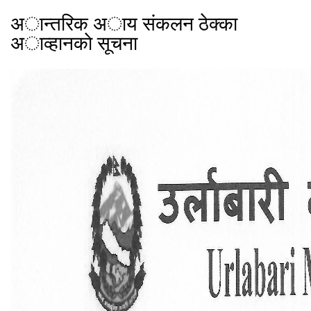
अान्तरिक अाय संकलन ठेक्का
अाव्हानकाे सूचना