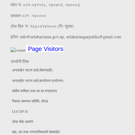
फाेन नंः ०२१-५४१५१८, ५४०४५९, ५४०००३
दमकल ०२१- ५४००००
टोल फ्रि नंः १६६०२१४२००० (निः शुल्क)
इमेलः
info@urlabarimun.gov.np
,
urlabarinagarpalika@gmail.com
Page Visitors
उपयाेगी लिंक
अनलाईन घटना दर्ता(सेवाग्राही)
अनलाईन घटना दर्ता(कार्यालय प्रयाेजन)
संघीय मामिला तथा सा प्र मन्त्रालय
जिल्ला समन्वय समिति, माेरङ
LGCDP-II
लाेक सेवा आयाेग
महा, उप तथा नगरपालिकाकाे वेबसाईट