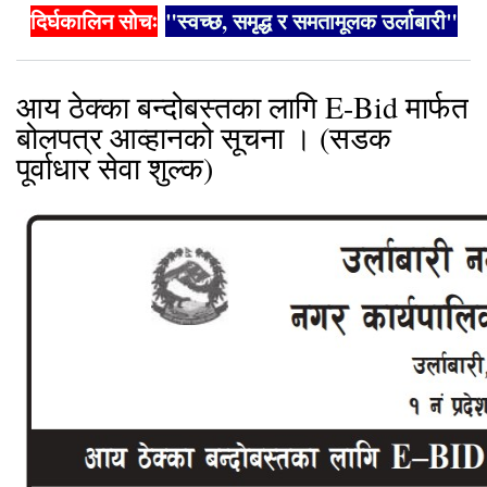
दिर्घकालिन सोचः
"स्वच्छ, समृद्ध र समतामूलक उर्लाबारी"
आय ठेक्का बन्दोबस्तका लागि E-Bid मार्फत
बोलपत्र आव्हानको सूचना । (सडक
पूर्वाधार सेवा शुल्क)