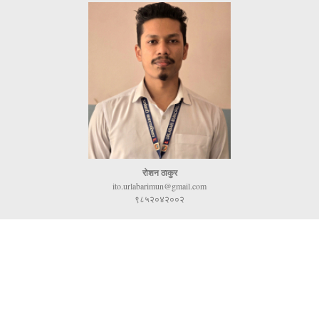
रोशन ठाकुर
ito.urlabarimun@gmail.com
९८५२०४२००२