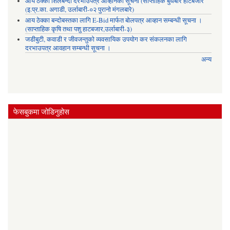
आय ठेक्का शिलबन्दी दरभाउपत्र आव्हानको सूचना (साप्ताहिक बुधबारे हाटबजार
(इ.प्र.का. अगाडी, उर्लाबारी-०२ पुरानो मंगलबारे)
आय ठेक्का बन्दोबस्तका लागि E-Bid मार्फत बोलपत्र आव्हान सम्बन्धी सूचना ।
(साप्ताहिक कृषि तथा पशु हाटबजार,उर्लाबारी-३)
जडीबुटी, कवाडी र जीवजन्तुको व्यवसायिक उपयोग कर संकलनका लागि
दरभाउपत्र आवहान सम्बन्धी सूचना ।
अन्य
फेसबुकमा जोडिनुहोस