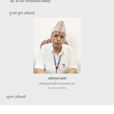
महा, उप तथा नगरपालिकाकाे वेबसाईट
गुनासो सुन्ने अधिकारीः
शालिग्राम काफ्ले
shaligram.kafleur@gmail.com
९८५२०३०९९५
सूचना अधिकारीः