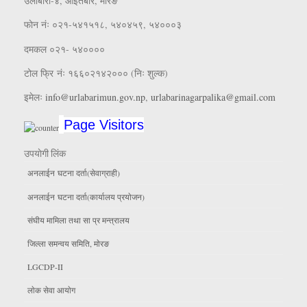
उर्लाबारी-४, आइतबारे, माेरङ
फाेन नंः ०२१-५४१५१८, ५४०४५९, ५४०००३
दमकल ०२१- ५४००००
टोल फ्रि नंः १६६०२१४२००० (निः शुल्क)
इमेलः
info@urlabarimun.gov.np
,
urlabarinagarpalika@gmail.com
Page Visitors
उपयाेगी लिंक
अनलाईन घटना दर्ता(सेवाग्राही)
अनलाईन घटना दर्ता(कार्यालय प्रयाेजन)
संघीय मामिला तथा सा प्र मन्त्रालय
जिल्ला समन्वय समिति, माेरङ
LGCDP-II
लाेक सेवा आयाेग