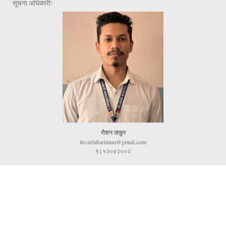
सूचना अधिकारीः
रोशन ठाकुर
ito.urlabarimun@gmail.com
९८५२०४२००२