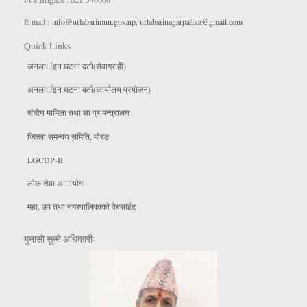
E-mail :
info@urlabarimun.gov.np
,
urlabarinagarpalika@gmail.com
Quick Links
अनलार्इन घटना दर्ता(सेवाग्राही)
अनलार्इन घटना दर्ता(कार्यालय प्रयाेजन)
संघीय मामिला तथा सा प्र मन्त्रालय
जिल्ला समन्वय समिति, माेरङ
LGCDP-II
लाेक सेवा अायाेग
महा, उप तथा नगरपालिकाकाे वेबसाईट
गुनासो सुन्ने अधिकारीः