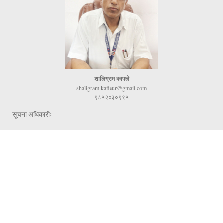
शालिग्राम काफ्ले
shaligram.kafleur@gmail.com
९८५२०३०९९५
सूचना अधिकारीः