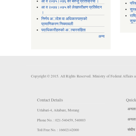
आ व २०७५।०७६ को बेरुजु प्रतिक्रिया ।
परिव
आ व २०७४।०७५ काे लेखापरीक्षण प्रतिवेदन
सुरक
।
राष्
निर्णय अादेश वा अधिकारपत्रकाे
सूच
प्रमाणिकरण नियमावली
पदाधिकारीहरुको अाचारसंहिता
अन्य
Copyright © 2015. All Rights Reserved. Ministry of Federal Affairs 
Contact Details
Quick
अनलार्
Urlabari-4, Aitabare, Morang
अनलार्
Phone No. : 021-540459, 540003
संघीय 
Toll Free No. : 16602142000