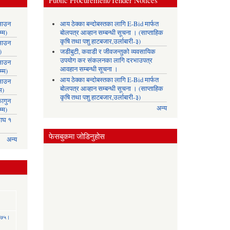
Public Procurement/Tender Notices
साउन
आय ठेक्का बन्दोबस्तका लागि E-Bid मार्फत
्म)
बोलपत्र आव्हान सम्बन्धी सूचना । (साप्ताहिक
कृषि तथा पशु हाटबजार,उर्लाबारी-३)
साउन
)
जडीबुटी, कवाडी र जीवजन्तुको व्यवसायिक
उपयोग कर संकलनका लागि दरभाउपत्र
साउन
आवहान सम्बन्धी सूचना ।
्म)
आय ठेक्का बन्दोबस्तका लागि E-Bid मार्फत
साउन
बोलपत्र आव्हान सम्बन्धी सूचना । (साप्ताहिक
म)
कृषि तथा पशु हाटबजार,उर्लाबारी-३)
ागुन
अन्य
्म)
ाघ १
फेसबुकमा जोडिनुहोस
अन्य
 २०७५।