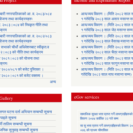
d Project
Income and Expenditure Report
लाबारी नगरपालिकाको आ .व. २०८३/०८४
आय/व्यय विवरण । (मिति २०८२ साल 
योजना तथा कार्यक्रमहरुः
१ गतेदेखि २०८३ साल असार मसान्त सम
. २०८३।०८४ को स्विकृत नीति तथा
आय/व्यय विवरण । (मिति २०८२ साल 
यक्रम
१ गतेदेखि २०८३ साल जेठ मसान्त सम्म
लाबारी नगरपालिकाको आ .व. २०८२/०८३
आय/व्यय विवरण । (मिति २०८२ साल 
योजना तथा कार्यक्रमहरु
१ गतेदेखि २०८३ साल वैसाख मसान्त सम
 सभाको चौधौं अधिवेशनबाट स्वीकृत.व
आय/व्यय विवरण । (मिति २०८२ साल 
२।०८३ को नीति तथा कार्यक्रम
१ गतेदेखि २०८२ साल चैत्र मसान्त सम्
 २०८१।०८२ को योजना तथा
आय/व्यय विवरण । (मिति २०८२ साल फ
यक्रमः
१ गतेदेखि २०८२ साल फागुन मसान्त सम
 २०८०/०८१ को बजेट पुस्तिका ।
आय/व्यय विवरण । (मिति २०८२ साल म
गतेदेखि २०८२ साल माघ मसान्त सम्म)
 २०८०।०८१ को बजेट वक्तव्य ।
अन्य
eGov services
Gallery
्तिगत घटना दर्ता अभियान सम्बन्धी सूचना
सामाजिक सुरक्षा भत्ता प्राप्त गर्ने लाभग्राहीहरुकाे
तिपाइले सूचना
विवरण २०७४ कार्तिक २२ गते सम्म
मी तालिम सम्बन्धी सूचना
सा‍ सु भत्ता प्राप्त गर्ने लाभग्राहीहरुकाे विवरण
वजनिक सुनुवाइ सम्बन्धी सूचना
०७६ काे प्रथम चाैमासिक