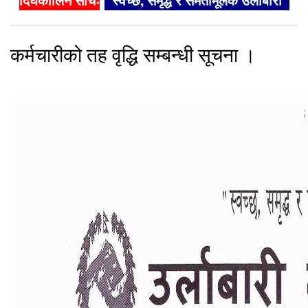
दिर्घकालिन सोचः
"स्वच्छ, समृद्ध र समतामूलक उर्लाबारी"
कर्मचारीको तह वृद्धि सम्बन्धी सूचना ।