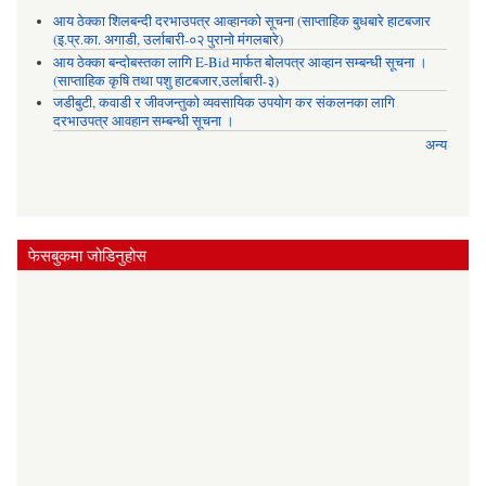
आय ठेक्का शिलबन्दी दरभाउपत्र आव्हानको सूचना (साप्ताहिक बुधबारे हाटबजार
(इ.प्र.का. अगाडी, उर्लाबारी-०२ पुरानो मंगलबारे)
आय ठेक्का बन्दोबस्तका लागि E-Bid मार्फत बोलपत्र आव्हान सम्बन्धी सूचना ।
(साप्ताहिक कृषि तथा पशु हाटबजार,उर्लाबारी-३)
जडीबुटी, कवाडी र जीवजन्तुको व्यवसायिक उपयोग कर संकलनका लागि
दरभाउपत्र आवहान सम्बन्धी सूचना ।
अन्य
फेसबुकमा जोडिनुहोस