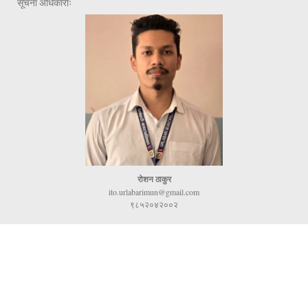
सूचना अधिकारीः
रोशन ठाकुर
ito.urlabarimun@gmail.com
९८५२०४२००२