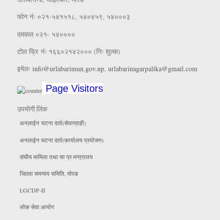
फाेन नंः ०२१-५४१५१८, ५४०४५९, ५४०००३
दमकल ०२१- ५४००००
टोल फ्रि नंः १६६०२१४२००० (निः शुल्क)
इमेलः
info@urlabarimun.gov.np
,
urlabarinagarpalika@gmail.com
Page Visitors
उपयाेगी लिंक
अनलाईन घटना दर्ता(सेवाग्राही)
अनलाईन घटना दर्ता(कार्यालय प्रयाेजन)
संघीय मामिला तथा सा प्र मन्त्रालय
जिल्ला समन्वय समिति, माेरङ
LGCDP-II
लाेक सेवा आयाेग