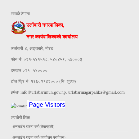
सम्पर्क ठेगाना
उर्लाबारी नगरपालिका,
नगर कार्यपालिकाको कार्यालय
उर्लाबारी-४, आइतबारे, माेरङ
फाेन नंः ०२१-५४१५१८, ५४०४५९, ५४०००३
दमकल ०२१- ५४००००
टोल फ्रि नंः १६६०२१४२००० (निः शुल्क)
इमेलः
info@urlabarimun.gov.np
,
urlabarinagarpalika@gmail.com
Page Visitors
उपयाेगी लिंक
अनलाईन घटना दर्ता(सेवाग्राही)
अनलाईन घटना दर्ता(कार्यालय प्रयाेजन)