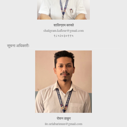
शालिग्राम काफ्ले
shaligram.kafleur@gmail.com
९८५२०३०९९५
सूचना अधिकारीः
रोशन ठाकुर
ito.urlabarimun@gmail.com