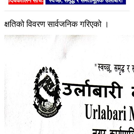
दिर्घकालिन सोचः
"स्वच्छ, समृद्ध र समतामूलक उर्लाबारी"
क्षतिको विवरण सार्वजनिक गरिएको ।