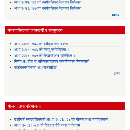
आ.व.२०७७/०७८ को कार्यपालिका बैठकका निर्णयहरु
आ.व.२०७६/०७७ को कार्यपालिका बैठकका निर्णयहरु
more
नगरपालिकाकाे जानकारी र कानुनहरु
आ.व २०७७।०७८ को स्वीकृत नगर दररेट
आ व २०७५।०७६ को बेरुजु प्रतिक्रिया ।
आ व २०७४।०७५ काे लेखापरीक्षण प्रतिवेदन ।
निर्णय अादेश वा अधिकारपत्रकाे प्रमाणिकरण नियमावली
पदाधिकारीहरुको अाचारसंहिता
अन्य
योजना तथा परियोजना
उर्लाबारी नगरपालिकाको आ .व. २०८३/०८४ को योजना तथा कार्यक्रमहरुः
आ.व. २०८३।०८४ को स्विकृत नीति तथा कार्यक्रम