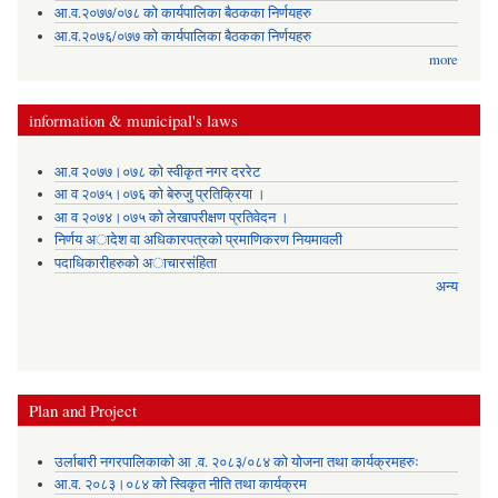
आ.व.२०७७/०७८ को कार्यपालिका बैठकका निर्णयहरु
आ.व.२०७६/०७७ को कार्यपालिका बैठकका निर्णयहरु
more
information & municipal's laws
आ.व २०७७।०७८ को स्वीकृत नगर दररेट
आ व २०७५।०७६ को बेरुजु प्रतिक्रिया ।
आ व २०७४।०७५ काे लेखापरीक्षण प्रतिवेदन ।
निर्णय अादेश वा अधिकारपत्रकाे प्रमाणिकरण नियमावली
पदाधिकारीहरुको अाचारसंहिता
अन्य
Plan and Project
उर्लाबारी नगरपालिकाको आ .व. २०८३/०८४ को योजना तथा कार्यक्रमहरुः
आ.व. २०८३।०८४ को स्विकृत नीति तथा कार्यक्रम