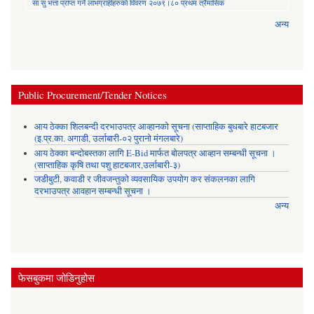
सा‍ सु भत्ता प्राप्त गर्ने लाभग्राहीहरुकाे विवरण २०७९।८० प्रथम त्रैमासिक
अन्य
Public Procurement/Tender Notices
आय ठेक्का शिलबन्दी दरभाउपत्र आव्हानको सूचना (साप्ताहिक बुधबारे हाटबजार
(इ.प्र.का. अगाडी, उर्लाबारी-०२ पुरानो मंगलबारे)
आय ठेक्का बन्दोबस्तका लागि E-Bid मार्फत बोलपत्र आव्हान सम्बन्धी सूचना ।
(साप्ताहिक कृषि तथा पशु हाटबजार,उर्लाबारी-३)
जडीबुटी, कवाडी र जीवजन्तुको व्यवसायिक उपयोग कर संकलनका लागि
दरभाउपत्र आवहान सम्बन्धी सूचना ।
अन्य
फेसबुकमा जोडिनुहोस