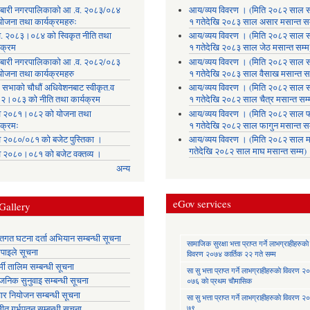
लाबारी नगरपालिकाको आ .व. २०८३/०८४
आय/व्यय विवरण । (मिति २०८२ साल 
योजना तथा कार्यक्रमहरुः
१ गतेदेखि २०८३ साल असार मसान्त सम
. २०८३।०८४ को स्विकृत नीति तथा
आय/व्यय विवरण । (मिति २०८२ साल 
यक्रम
१ गतेदेखि २०८३ साल जेठ मसान्त सम्म
लाबारी नगरपालिकाको आ .व. २०८२/०८३
आय/व्यय विवरण । (मिति २०८२ साल 
योजना तथा कार्यक्रमहरु
१ गतेदेखि २०८३ साल वैसाख मसान्त सम
 सभाको चौधौं अधिवेशनबाट स्वीकृत.व
आय/व्यय विवरण । (मिति २०८२ साल 
२।०८३ को नीति तथा कार्यक्रम
१ गतेदेखि २०८२ साल चैत्र मसान्त सम्
 २०८१।०८२ को योजना तथा
आय/व्यय विवरण । (मिति २०८२ साल फ
यक्रमः
१ गतेदेखि २०८२ साल फागुन मसान्त सम
 २०८०/०८१ को बजेट पुस्तिका ।
आय/व्यय विवरण । (मिति २०८२ साल म
गतेदेखि २०८२ साल माघ मसान्त सम्म)
 २०८०।०८१ को बजेट वक्तव्य ।
अन्य
eGov services
Gallery
्तिगत घटना दर्ता अभियान सम्बन्धी सूचना
सामाजिक सुरक्षा भत्ता प्राप्त गर्ने लाभग्राहीहरुकाे
तिपाइले सूचना
विवरण २०७४ कार्तिक २२ गते सम्म
मी तालिम सम्बन्धी सूचना
सा‍ सु भत्ता प्राप्त गर्ने लाभग्राहीहरुकाे विवरण
वजनिक सुनुवाइ सम्बन्धी सूचना
०७६ काे प्रथम चाैमासिक
ार नियोजन सम्बन्धी सूचना
सा‍ सु भत्ता प्राप्त गर्ने लाभग्राहीहरुकाे विवरण
७९
्षीत गर्भपतन सम्बन्धी सूचना