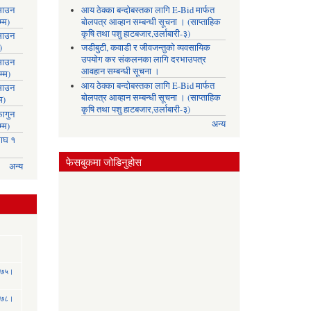
साउन
आय ठेक्का बन्दोबस्तका लागि E-Bid मार्फत
्म)
बोलपत्र आव्हान सम्बन्धी सूचना । (साप्ताहिक
कृषि तथा पशु हाटबजार,उर्लाबारी-३)
साउन
)
जडीबुटी, कवाडी र जीवजन्तुको व्यवसायिक
उपयोग कर संकलनका लागि दरभाउपत्र
साउन
आवहान सम्बन्धी सूचना ।
्म)
आय ठेक्का बन्दोबस्तका लागि E-Bid मार्फत
साउन
बोलपत्र आव्हान सम्बन्धी सूचना । (साप्ताहिक
म)
कृषि तथा पशु हाटबजार,उर्लाबारी-३)
ागुन
अन्य
्म)
ाघ १
फेसबुकमा जोडिनुहोस
अन्य
 २०७५।
 २०७८।