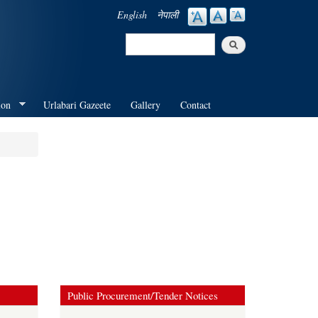
English
नेपाली
Search
Search form
ion
Urlabari Gazeete
Gallery
Contact
Public Procurement/Tender Notices