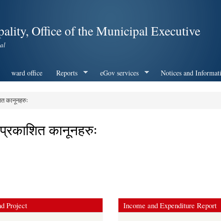
Skip to
main
ality, Office of the Municipal Executive
content
al
ward office
Reports
eGov services
Notices and Informat
त कानूनहरुः
प्रकाशित कानूनहरुः
d Project
Income and Expenditure Report