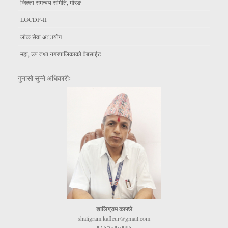
जिल्ला समन्वय समिति, माेरङ
LGCDP-II
लाेक सेवा अायाेग
महा, उप तथा नगरपालिकाकाे वेबसाईट
गुनासो सुन्ने अधिकारीः
शालिग्राम काफ्ले
shaligram.kafleur@gmail.com
९८५२०३०९९५