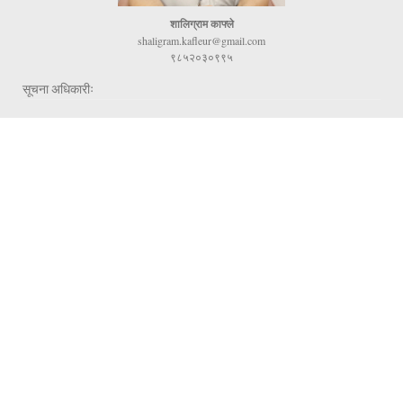
शालिग्राम काफ्ले
shaligram.kafleur@gmail.com
९८५२०३०९९५
सूचना अधिकारीः