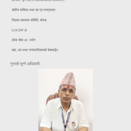
संघीय मामिला तथा सा प्र मन्त्रालय
जिल्ला समन्वय समिति, माेरङ
LGCDP-II
लाेक सेवा अायाेग
महा, उप तथा नगरपालिकाकाे वेबसाईट
गुनासो सुन्ने अधिकारीः