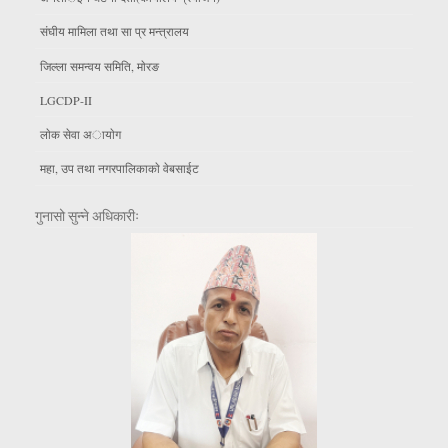
संघीय मामिला तथा सा प्र मन्त्रालय
जिल्ला समन्वय समिति, माेरङ
LGCDP-II
लाेक सेवा अायाेग
महा, उप तथा नगरपालिकाकाे वेबसाईट
गुनासो सुन्ने अधिकारीः