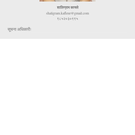
शालिग्राम काफ्ले
shaligram.kafleur@gmail.com
९८५२०३०९९५
सूचना अधिकारीः