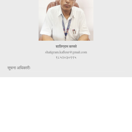
शालिग्राम काफ्ले
shaligram.kafleur@gmail.com
९८५२०३०९९५
सूचना अधिकारीः