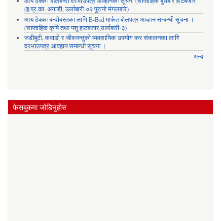
आय ठेक्का शिलबन्दी दरभाउपत्र आव्हानको सूचना (साप्ताहिक बुधबारे हाटबजार
(इ.प्र.का. अगाडी, उर्लाबारी-०२ पुरानो मंगलबारे)
आय ठेक्का बन्दोबस्तका लागि E-Bid मार्फत बोलपत्र आव्हान सम्बन्धी सूचना ।
(साप्ताहिक कृषि तथा पशु हाटबजार,उर्लाबारी-३)
जडीबुटी, कवाडी र जीवजन्तुको व्यवसायिक उपयोग कर संकलनका लागि
दरभाउपत्र आवहान सम्बन्धी सूचना ।
अन्य
फेसबुकमा जोडिनुहोस