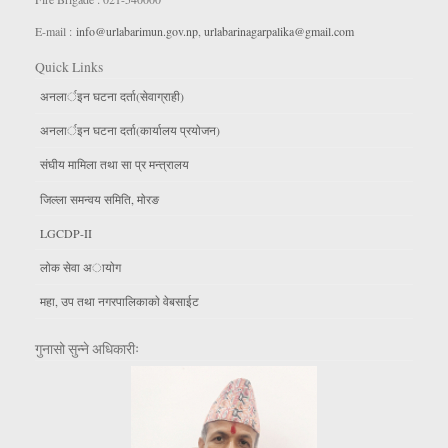
E-mail :
info@urlabarimun.gov.np
,
urlabarinagarpalika@gmail.com
Quick Links
अनलार्इन घटना दर्ता(सेवाग्राही)
अनलार्इन घटना दर्ता(कार्यालय प्रयाेजन)
संघीय मामिला तथा सा प्र मन्त्रालय
जिल्ला समन्वय समिति, माेरङ
LGCDP-II
लाेक सेवा अायाेग
महा, उप तथा नगरपालिकाकाे वेबसाईट
गुनासो सुन्ने अधिकारीः