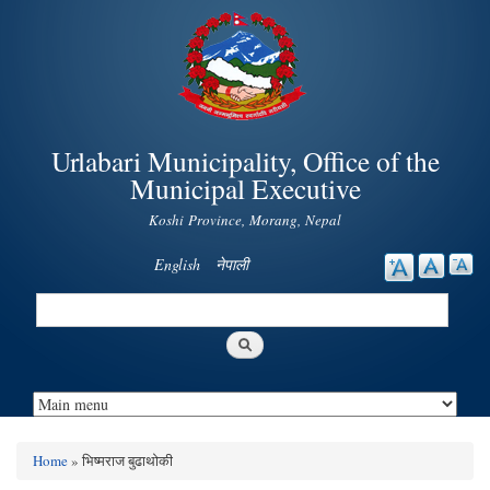
Skip to
main
content
Urlabari Municipality, Office of the
Municipal Executive
Koshi Province, Morang, Nepal
English
नेपाली
Search
Search form
Home
» भिष्मराज बुढाथोकी
You are here