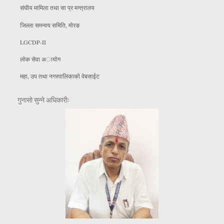
संघीय मामिला तथा सा प्र मन्त्रालय
जिल्ला समन्वय समिति, माेरङ
LGCDP-II
लाेक सेवा अायाेग
महा, उप तथा नगरपालिकाकाे वेबसाईट
गुनासो सुन्ने अधिकारीः