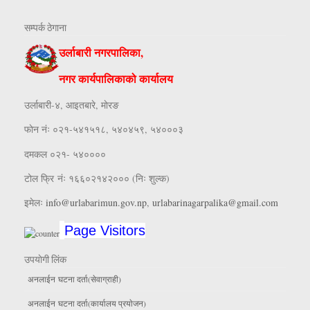
सम्पर्क ठेगाना
उर्लाबारी नगरपालिका,
नगर कार्यपालिकाको कार्यालय
उर्लाबारी-४, आइतबारे, माेरङ
फाेन नंः ०२१-५४१५१८, ५४०४५९, ५४०००३
दमकल ०२१- ५४००००
टोल फ्रि नंः १६६०२१४२००० (निः शुल्क)
इमेलः
info@urlabarimun.gov.np
,
urlabarinagarpalika@gmail.com
Page Visitors
उपयाेगी लिंक
अनलाईन घटना दर्ता(सेवाग्राही)
अनलाईन घटना दर्ता(कार्यालय प्रयाेजन)