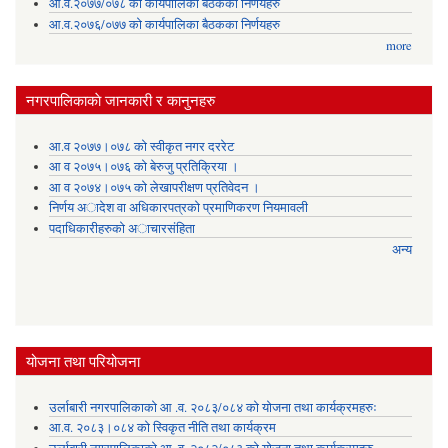
आ.व.२०७७/०७८ को कार्यपालिका बैठकका निर्णयहरु
आ.व.२०७६/०७७ को कार्यपालिका बैठकका निर्णयहरु
more
नगरपालिकाकाे जानकारी र कानुनहरु
आ.व २०७७।०७८ को स्वीकृत नगर दररेट
आ व २०७५।०७६ को बेरुजु प्रतिक्रिया ।
आ व २०७४।०७५ काे लेखापरीक्षण प्रतिवेदन ।
निर्णय अादेश वा अधिकारपत्रकाे प्रमाणिकरण नियमावली
पदाधिकारीहरुको अाचारसंहिता
अन्य
योजना तथा परियोजना
उर्लाबारी नगरपालिकाको आ .व. २०८३/०८४ को योजना तथा कार्यक्रमहरुः
आ.व. २०८३।०८४ को स्विकृत नीति तथा कार्यक्रम