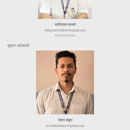
शालिग्राम काफ्ले
shaligram.kafleur@gmail.com
९८५२०३०९९५
सूचना अधिकारीः
रोशन ठाकुर
ito.urlabarimun@gmail.com