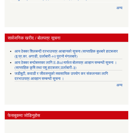
अन्य
सार्वजनिक खरीद / बोलपत्र सूचना
आय ठेक्का शिलबन्दी दरभाउपत्र आव्हानको सूचना (साप्ताहिक बुधबारे हाटबजार
(इ.प्र.का. अगाडी, उर्लाबारी-०२ पुरानो मंगलबारे)
आय ठेक्का बन्दोबस्तका लागि E-Bid मार्फत बोलपत्र आव्हान सम्बन्धी सूचना ।
(साप्ताहिक कृषि तथा पशु हाटबजार,उर्लाबारी-३)
जडीबुटी, कवाडी र जीवजन्तुको व्यवसायिक उपयोग कर संकलनका लागि
दरभाउपत्र आवहान सम्बन्धी सूचना ।
अन्य
फेसबुकमा जोडिनुहोस