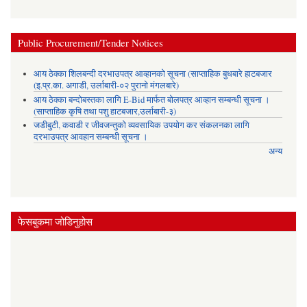
Public Procurement/Tender Notices
आय ठेक्का शिलबन्दी दरभाउपत्र आव्हानको सूचना (साप्ताहिक बुधबारे हाटबजार
(इ.प्र.का. अगाडी, उर्लाबारी-०२ पुरानो मंगलबारे)
आय ठेक्का बन्दोबस्तका लागि E-Bid मार्फत बोलपत्र आव्हान सम्बन्धी सूचना ।
(साप्ताहिक कृषि तथा पशु हाटबजार,उर्लाबारी-३)
जडीबुटी, कवाडी र जीवजन्तुको व्यवसायिक उपयोग कर संकलनका लागि
दरभाउपत्र आवहान सम्बन्धी सूचना ।
अन्य
फेसबुकमा जोडिनुहोस