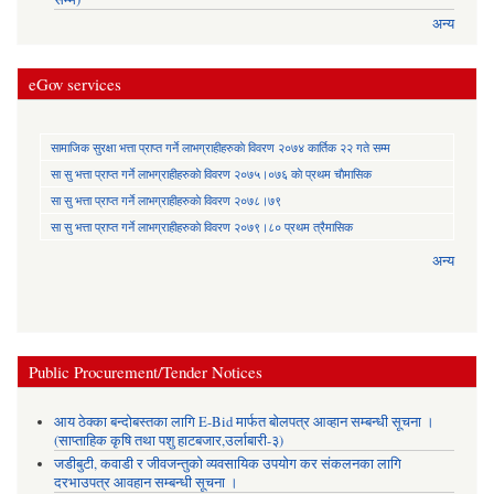
अन्य
eGov services
सामाजिक सुरक्षा भत्ता प्राप्त गर्ने लाभग्राहीहरुकाे विवरण २०७४ कार्तिक २२ गते सम्म
सा‍ सु भत्ता प्राप्त गर्ने लाभग्राहीहरुकाे विवरण २०७५।०७६ काे प्रथम चाैमासिक
सा‍ सु भत्ता प्राप्त गर्ने लाभग्राहीहरुकाे विवरण २०७८।७९
सा‍ सु भत्ता प्राप्त गर्ने लाभग्राहीहरुकाे विवरण २०७९।८० प्रथम त्रैमासिक
अन्य
Public Procurement/Tender Notices
आय ठेक्का बन्दोबस्तका लागि E-Bid मार्फत बोलपत्र आव्हान सम्बन्धी सूचना ।
(साप्ताहिक कृषि तथा पशु हाटबजार,उर्लाबारी-३)
जडीबुटी, कवाडी र जीवजन्तुको व्यवसायिक उपयोग कर संकलनका लागि
दरभाउपत्र आवहान सम्बन्धी सूचना ।