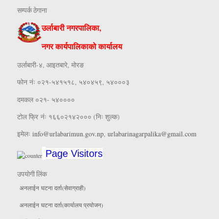
सम्पर्क ठेगाना
उर्लाबारी नगरपालिका,
नगर कार्यपालिकाको कार्यालय
उर्लाबारी-४, आइतबारे, माेरङ
फाेन नंः ०२१-५४१५१८, ५४०४५९, ५४०००३
दमकल ०२१- ५४००००
टोल फ्रि नंः १६६०२१४२००० (निः शुल्क)
इमेलः
info@urlabarimun.gov.np
,
urlabarinagarpalika@gmail.com
Page Visitors
उपयाेगी लिंक
अनलाईन घटना दर्ता(सेवाग्राही)
अनलाईन घटना दर्ता(कार्यालय प्रयाेजन)