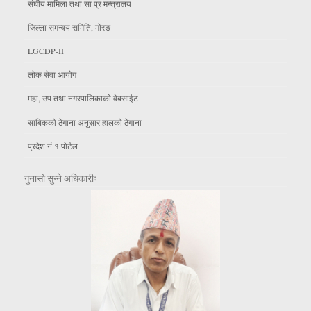
संघीय मामिला तथा सा प्र मन्त्रालय
जिल्ला समन्वय समिति, माेरङ
LGCDP-II
लाेक सेवा आयाेग
महा, उप तथा नगरपालिकाकाे वेबसाईट
साबिकको ठेगाना अनुसार हालको ठेगाना
प्रदेश नं १ पोर्टल
गुनासो सुन्ने अधिकारीः