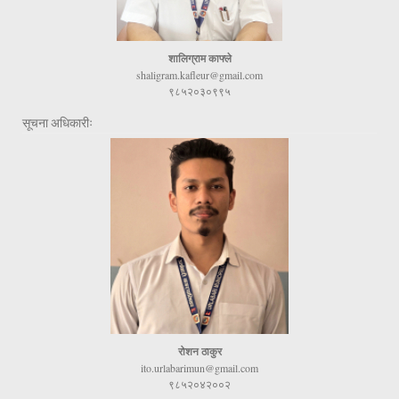
शालिग्राम काफ्ले
shaligram.kafleur@gmail.com
९८५२०३०९९५
सूचना अधिकारीः
रोशन ठाकुर
ito.urlabarimun@gmail.com
९८५२०४२००२