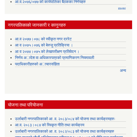
आ.व.२०७६/०७७ को कार्यपालिका बैठकका निर्णयहरु
more
नगरपालिकाकाे जानकारी र कानुनहरु
आ.व २०७७।०७८ को स्वीकृत नगर दररेट
आ व २०७५।०७६ को बेरुजु प्रतिक्रिया ।
आ व २०७४।०७५ काे लेखापरीक्षण प्रतिवेदन ।
निर्णय अादेश वा अधिकारपत्रकाे प्रमाणिकरण नियमावली
पदाधिकारीहरुको अाचारसंहिता
अन्य
योजना तथा परियोजना
उर्लाबारी नगरपालिकाको आ .व. २०८३/०८४ को योजना तथा कार्यक्रमहरुः
आ.व. २०८३।०८४ को स्विकृत नीति तथा कार्यक्रम
उर्लाबारी नगरपालिकाको आ .व. २०८२/०८३ को योजना तथा कार्यक्रमहरु