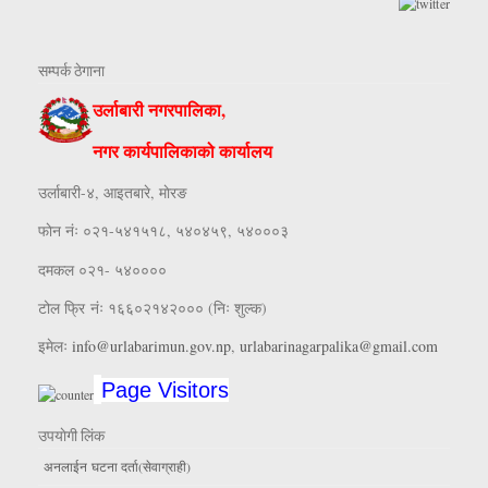
सम्पर्क ठेगाना
उर्लाबारी नगरपालिका,
नगर कार्यपालिकाको कार्यालय
उर्लाबारी-४, आइतबारे, माेरङ
फाेन नंः ०२१-५४१५१८, ५४०४५९, ५४०००३
दमकल ०२१- ५४००००
टोल फ्रि नंः १६६०२१४२००० (निः शुल्क)
इमेलः
info@urlabarimun.gov.np
,
urlabarinagarpalika@gmail.com
Page Visitors
उपयाेगी लिंक
अनलाईन घटना दर्ता(सेवाग्राही)