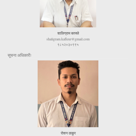
शालिग्राम काफ्ले
shaligram.kafleur@gmail.com
९८५२०३०९९५
सूचना अधिकारीः
रोशन ठाकुर