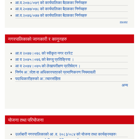
आ.व.२०७८/०७९ को कार्यपालिका बैठकका निर्णयहरु
आ.व.२०७७/०७८ को कार्यपालिका बैठकका निर्णयहरु
आ.व.२०७६/०७७ को कार्यपालिका बैठकका निर्णयहरु
more
नगरपालिकाकाे जानकारी र कानुनहरु
आ.व २०७७।०७८ को स्वीकृत नगर दररेट
आ व २०७५।०७६ को बेरुजु प्रतिक्रिया ।
आ व २०७४।०७५ काे लेखापरीक्षण प्रतिवेदन ।
निर्णय अादेश वा अधिकारपत्रकाे प्रमाणिकरण नियमावली
पदाधिकारीहरुको अाचारसंहिता
अन्य
योजना तथा परियोजना
उर्लाबारी नगरपालिकाको आ .व. २०८३/०८४ को योजना तथा कार्यक्रमहरुः