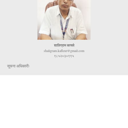
शालिग्राम काफ्ले
shaligram.kafleur@gmail.com
९८५२०३०९९५
सूचना अधिकारीः