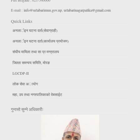
Fire Brigade : 021-540000
E-mail :
info@urlabarimun.gov.np
,
urlabarinagarpalika@gmail.com
Quick Links
अनलार्इन घटना दर्ता(सेवाग्राही)
अनलार्इन घटना दर्ता(कार्यालय प्रयाेजन)
संघीय मामिला तथा सा प्र मन्त्रालय
जिल्ला समन्वय समिति, माेरङ
LGCDP-II
लाेक सेवा अायाेग
महा, उप तथा नगरपालिकाकाे वेबसाईट
गुनासो सुन्ने अधिकारीः