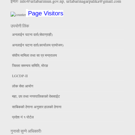
इमेलः
info@urlabarimun.gov.np
,
urlabarinagarpalika@gmail.com
Page Visitors
उपयाेगी लिंक
अनलाईन घटना दर्ता(सेवाग्राही)
अनलाईन घटना दर्ता(कार्यालय प्रयाेजन)
संघीय मामिला तथा सा प्र मन्त्रालय
जिल्ला समन्वय समिति, माेरङ
LGCDP-II
लाेक सेवा आयाेग
महा, उप तथा नगरपालिकाकाे वेबसाईट
साबिकको ठेगाना अनुसार हालको ठेगाना
प्रदेश नं १ पोर्टल
गुनासो सुन्ने अधिकारीः