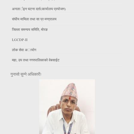
अनलार्इन घटना दर्ता(कार्यालय प्रयाेजन)
संघीय मामिला तथा सा प्र मन्त्रालय
जिल्ला समन्वय समिति, माेरङ
LGCDP-II
लाेक सेवा अायाेग
महा, उप तथा नगरपालिकाकाे वेबसाईट
गुनासो सुन्ने अधिकारीः