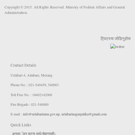
Copyright © 2015. All Rights Reserved. Ministry of Federal Affairs and General
Administration.
ट्विटरमा जोडिनुहोस
Contact Details
Urlabari-4, Aitabare, Morang
Phone No. : 021-540459, 540003
Toll Free No. : 16602142000
Fire Brigade : 021-540000
E-mail :
info@urlabarimun.gov.np
,
urlabarinagarpalika@gmail.com
Quick Links
अनलार्इन घटना दर्ता(सेवाग्राही)