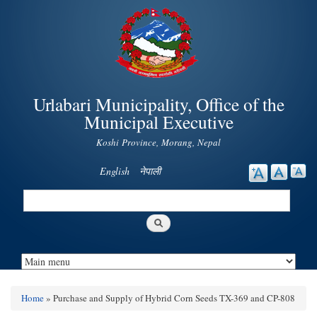
Skip to
main
content
Urlabari Municipality, Office of the
Municipal Executive
Koshi Province, Morang, Nepal
English
नेपाली
Search
Search form
Home
» Purchase and Supply of Hybrid Corn Seeds TX-369 and CP-808
You are here