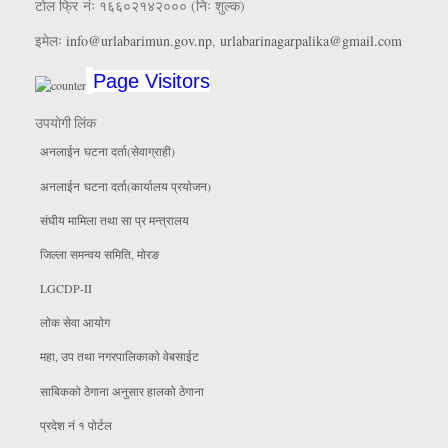
टोल फ्रि नंः १६६०२१४२००० (निः शुल्क)
इमेलः
info@urlabarimun.gov.np
,
urlabarinagarpalika@gmail.com
Page Visitors
उपयाेगी लिंक
अनलाईन घटना दर्ता(सेवाग्राही)
अनलाईन घटना दर्ता(कार्यालय प्रयाेजन)
संघीय मामिला तथा सा प्र मन्त्रालय
जिल्ला समन्वय समिति, माेरङ
LGCDP-II
लाेक सेवा आयाेग
महा, उप तथा नगरपालिकाकाे वेबसाईट
साबिकको ठेगाना अनुसार हालको ठेगाना
प्रदेश नं १ पोर्टल