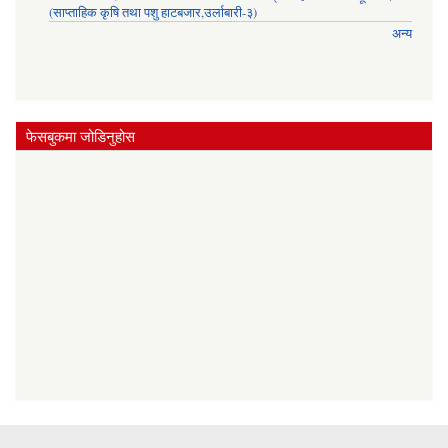
(साप्ताहिक कृषि तथा पशु हाटबजार,उर्लाबारी-३)
अन्य
फेसबुकमा जोडिनुहोस