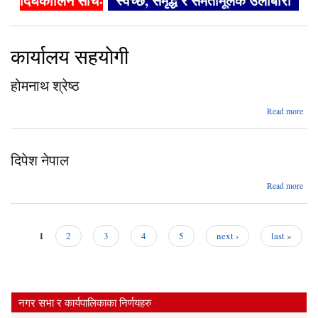
दिर्घकालिन सोचः
"स्वच्छ, समृद्ध र समतामूलक उर्लाबारी"
कार्यालय सहयाेगी
होमनाथ श्रेष्ठ
abo
Read more
होमन
श्रे
दिपेश नेपाल
abo
Read more
दिप
नेप
1
2
3
4
5
next ›
last »
Pages
नगर सभा र कार्यपालिकाका निर्णयहरु