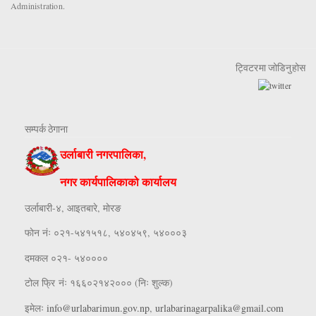
Administration.
ट्विटरमा जोडिनुहोस
सम्पर्क ठेगाना
उर्लाबारी नगरपालिका,
नगर कार्यपालिकाको कार्यालय
उर्लाबारी-४, आइतबारे, माेरङ
फाेन नंः ०२१-५४१५१८, ५४०४५९, ५४०००३
दमकल ०२१- ५४००००
टोल फ्रि नंः १६६०२१४२००० (निः शुल्क)
इमेलः
info@urlabarimun.gov.np
,
urlabarinagarpalika@gmail.com