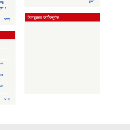
अन्य
्म)
ाघ १
फेसबुकमा जोडिनुहोस
अन्य
 २०७५।
 २०७८।
 २०७९।
अन्य