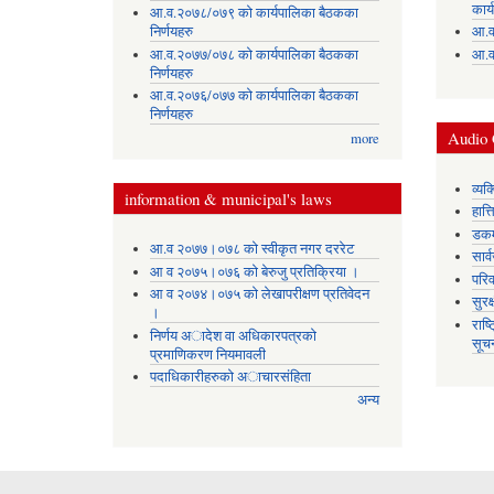
कार्
आ.व.२०७८/०७९ को कार्यपालिका बैठकका
निर्णयहरु
आ.व
आ.व.२०७७/०७८ को कार्यपालिका बैठकका
आ.व
निर्णयहरु
आ.व.२०७६/०७७ को कार्यपालिका बैठकका
निर्णयहरु
Audio 
more
व्यक
information & municipal's laws
हात्
डकर्
आ.व २०७७।०७८ को स्वीकृत नगर दररेट
सार्
आ व २०७५।०७६ को बेरुजु प्रतिक्रिया ।
परिव
आ व २०७४।०७५ काे लेखापरीक्षण प्रतिवेदन
सुरक
।
राष्
निर्णय अादेश वा अधिकारपत्रकाे
सूच
प्रमाणिकरण नियमावली
पदाधिकारीहरुको अाचारसंहिता
अन्य