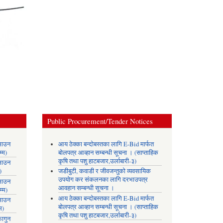
Public Procurement/Tender Notices
साउन
आय ठेक्का बन्दोबस्तका लागि E-Bid मार्फत
्म)
बोलपत्र आव्हान सम्बन्धी सूचना । (साप्ताहिक
कृषि तथा पशु हाटबजार,उर्लाबारी-३)
साउन
)
जडीबुटी, कवाडी र जीवजन्तुको व्यवसायिक
उपयोग कर संकलनका लागि दरभाउपत्र
साउन
आवहान सम्बन्धी सूचना ।
्म)
आय ठेक्का बन्दोबस्तका लागि E-Bid मार्फत
साउन
बोलपत्र आव्हान सम्बन्धी सूचना । (साप्ताहिक
म)
कृषि तथा पशु हाटबजार,उर्लाबारी-३)
ागुन