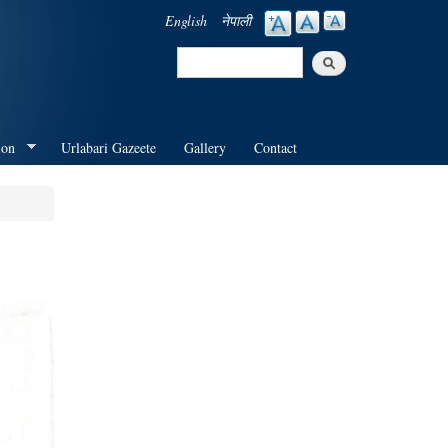
English
नेपाली
Search
Search form
ion
Urlabari Gazeete
Gallery
Contact