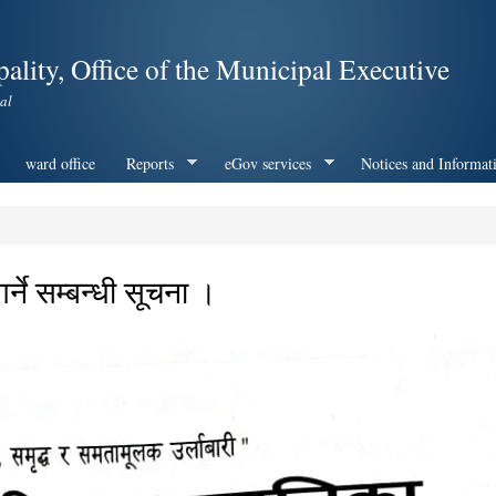
Skip to
main
ality, Office of the Municipal Executive
content
al
ward office
Reports
eGov services
Notices and Informat
्ने सम्बन्धी सूचना ।