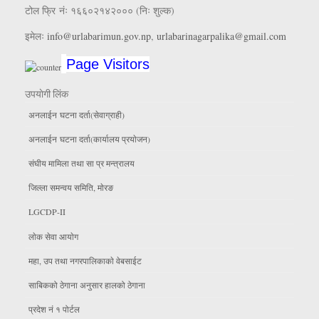
टोल फ्रि नंः १६६०२१४२००० (निः शुल्क)
इमेलः
info@urlabarimun.gov.np
,
urlabarinagarpalika@gmail.com
Page Visitors
उपयाेगी लिंक
अनलाईन घटना दर्ता(सेवाग्राही)
अनलाईन घटना दर्ता(कार्यालय प्रयाेजन)
संघीय मामिला तथा सा प्र मन्त्रालय
जिल्ला समन्वय समिति, माेरङ
LGCDP-II
लाेक सेवा आयाेग
महा, उप तथा नगरपालिकाकाे वेबसाईट
साबिकको ठेगाना अनुसार हालको ठेगाना
प्रदेश नं १ पोर्टल