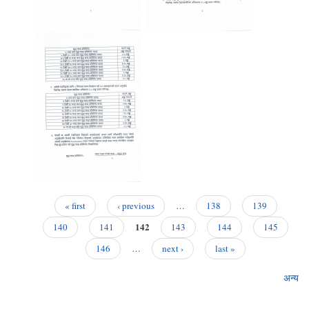
« first
‹ previous
…
138
139
Pages
142
140
141
143
144
145
146
…
next ›
last »
अन्य