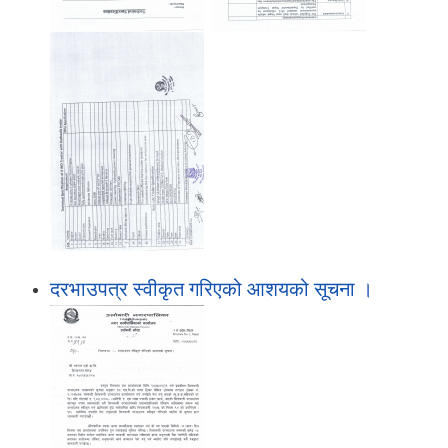
दरभाउपत्र स्वीकृत गरिएको आशयको सूचना ।