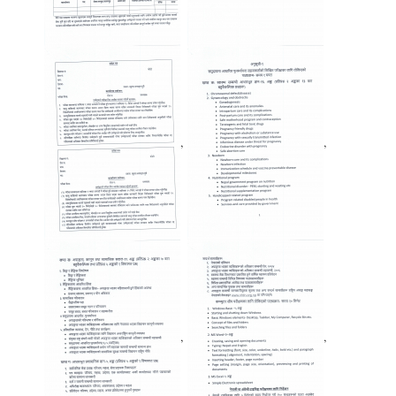
,
,
,
,