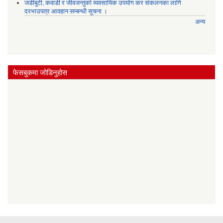
जडीबुटी, कवाडी र जीवजन्तुको व्यवसायिक उपयोग कर संकलनका लागि
दरभाउपत्र आवहान सम्बन्धी सूचना ।
अन्य
फेसबुकमा जोडिनुहोस