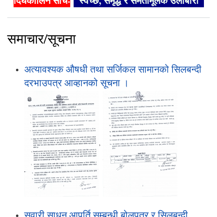
दिर्घकालिन सोचः
"स्वच्छ, समृद्ध र समतामूलक उर्लाबारी"
समाचार/सूचना
अत्यावश्यक औषधी तथा सर्जिकल सामानको सिलबन्दी
दरभाउपत्र आव्हानको सूचना ।
,
सवारी साधन आपुर्ति सम्बन्धी बोलपत्र र सिलबन्दी