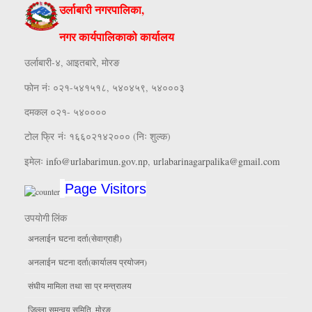
उर्लाबारी नगरपालिका,
नगर कार्यपालिकाको कार्यालय
उर्लाबारी-४, आइतबारे, माेरङ
फाेन नंः ०२१-५४१५१८, ५४०४५९, ५४०००३
दमकल ०२१- ५४००००
टोल फ्रि नंः १६६०२१४२००० (निः शुल्क)
इमेलः
info@urlabarimun.gov.np
,
urlabarinagarpalika@gmail.com
Page Visitors
उपयाेगी लिंक
अनलाईन घटना दर्ता(सेवाग्राही)
अनलाईन घटना दर्ता(कार्यालय प्रयाेजन)
संघीय मामिला तथा सा प्र मन्त्रालय
जिल्ला समन्वय समिति, माेरङ