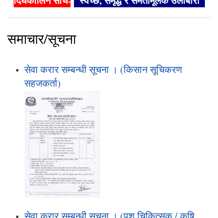
दिर्घकालिन सोचः
"स्वच्छ, समृद्ध र समतामूलक उर्लाबारी"
समाचार/सूचना
सेवा करार सम्बन्धी सूचना । (किसान सूचिकरण
सहजकर्ता)
सेवा करार सम्बन्धी सूचना । (पशु चिकित्सक / कृषि