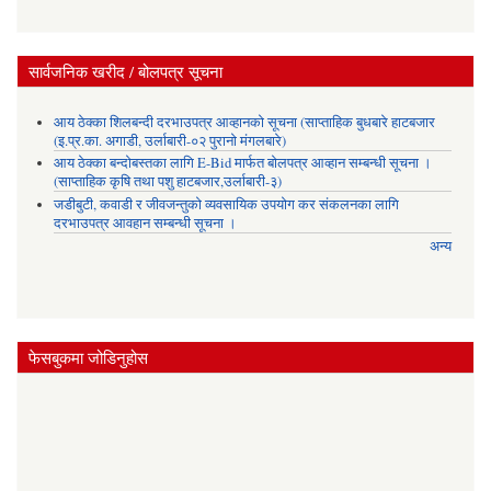
सार्वजनिक खरीद / बोलपत्र सूचना
आय ठेक्का शिलबन्दी दरभाउपत्र आव्हानको सूचना (साप्ताहिक बुधबारे हाटबजार
(इ.प्र.का. अगाडी, उर्लाबारी-०२ पुरानो मंगलबारे)
आय ठेक्का बन्दोबस्तका लागि E-Bid मार्फत बोलपत्र आव्हान सम्बन्धी सूचना ।
(साप्ताहिक कृषि तथा पशु हाटबजार,उर्लाबारी-३)
जडीबुटी, कवाडी र जीवजन्तुको व्यवसायिक उपयोग कर संकलनका लागि
दरभाउपत्र आवहान सम्बन्धी सूचना ।
अन्य
फेसबुकमा जोडिनुहोस