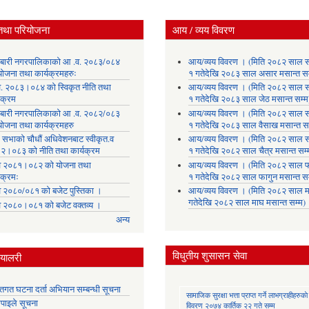
तथा परियोजना
आय / व्यय विवरण
लाबारी नगरपालिकाको आ .व. २०८३/०८४
आय/व्यय विवरण । (मिति २०८२ साल 
योजना तथा कार्यक्रमहरुः
१ गतेदेखि २०८३ साल असार मसान्त सम
. २०८३।०८४ को स्विकृत नीति तथा
आय/व्यय विवरण । (मिति २०८२ साल 
यक्रम
१ गतेदेखि २०८३ साल जेठ मसान्त सम्म
लाबारी नगरपालिकाको आ .व. २०८२/०८३
आय/व्यय विवरण । (मिति २०८२ साल 
योजना तथा कार्यक्रमहरु
१ गतेदेखि २०८३ साल वैसाख मसान्त सम
 सभाको चौधौं अधिवेशनबाट स्वीकृत.व
आय/व्यय विवरण । (मिति २०८२ साल 
२।०८३ को नीति तथा कार्यक्रम
१ गतेदेखि २०८२ साल चैत्र मसान्त सम्
 २०८१।०८२ को योजना तथा
आय/व्यय विवरण । (मिति २०८२ साल फ
यक्रमः
१ गतेदेखि २०८२ साल फागुन मसान्त सम
 २०८०/०८१ को बजेट पुस्तिका ।
आय/व्यय विवरण । (मिति २०८२ साल म
गतेदेखि २०८२ साल माघ मसान्त सम्म)
 २०८०।०८१ को बजेट वक्तव्य ।
अन्य
विधुतीय शुसासन सेवा
्यालरी
्तिगत घटना दर्ता अभियान सम्बन्धी सूचना
सामाजिक सुरक्षा भत्ता प्राप्त गर्ने लाभग्राहीहरुकाे
तिपाइले सूचना
विवरण २०७४ कार्तिक २२ गते सम्म