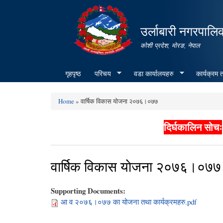
उर्लाबारी नगरपालि
कोशी प्रदेश, माेरङ, नेपाल
गृहपृष्ठ
परिचय
वडा कार्यालयहरु
कार्यक्रम
Home
» वार्षिक विकास याेजना २०७६।०७७
You are here
दिर्घकालिन सोचः
वार्षिक विकास याेजना २०७६।०७७
Supporting Documents:
आ व २०७६।०७७ का योजना तथा कार्यक्रमहरु.pdf