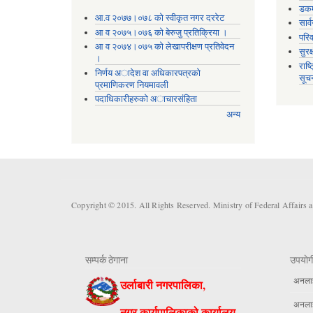
डकर्
आ.व २०७७।०७८ को स्वीकृत नगर दररेट
सार्
आ व २०७५।०७६ को बेरुजु प्रतिक्रिया ।
परिव
आ व २०७४।०७५ काे लेखापरीक्षण प्रतिवेदन
सुरक
।
राष्
निर्णय अादेश वा अधिकारपत्रकाे
सूच
प्रमाणिकरण नियमावली
पदाधिकारीहरुको अाचारसंहिता
अन्य
Copyright © 2015. All Rights Reserved. Ministry of Federal Affairs 
सम्पर्क ठेगाना
उपयाेग
अनलाईन
उर्लाबारी नगरपालिका,
अनलाईन
नगर कार्यपालिकाको कार्यालय