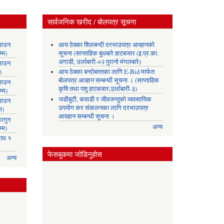
सार्वजनिक खरीद / बोलपत्र सूचना
साउन
आय ठेक्का शिलबन्दी दरभाउपत्र आव्हानको
्म)
सूचना (साप्ताहिक बुधबारे हाटबजार (इ.प्र.का.
अगाडी, उर्लाबारी-०२ पुरानो मंगलबारे)
साउन
)
आय ठेक्का बन्दोबस्तका लागि E-Bid मार्फत
बोलपत्र आव्हान सम्बन्धी सूचना । (साप्ताहिक
साउन
कृषि तथा पशु हाटबजार,उर्लाबारी-३)
्म)
जडीबुटी, कवाडी र जीवजन्तुको व्यवसायिक
साउन
उपयोग कर संकलनका लागि दरभाउपत्र
म)
आवहान सम्बन्धी सूचना ।
ागुन
अन्य
्म)
ाघ १
फेसबुकमा जोडिनुहोस
अन्य