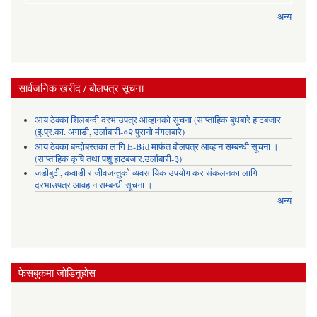
अन्य
सार्वजनिक खरीद / बोलपत्र सूचना
आय ठेक्का शिलबन्दी दरभाउपत्र आव्हानको सूचना (साप्ताहिक बुधबारे हाटबजार
(इ.प्र.का. अगाडी, उर्लाबारी-०२ पुरानो मंगलबारे)
आय ठेक्का बन्दोबस्तका लागि E-Bid मार्फत बोलपत्र आव्हान सम्बन्धी सूचना ।
(साप्ताहिक कृषि तथा पशु हाटबजार,उर्लाबारी-३)
जडीबुटी, कवाडी र जीवजन्तुको व्यवसायिक उपयोग कर संकलनका लागि
दरभाउपत्र आवहान सम्बन्धी सूचना ।
अन्य
फेसबुकमा जोडिनुहोस