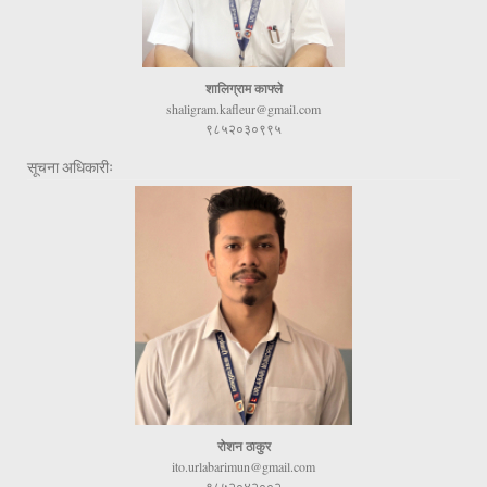
शालिग्राम काफ्ले
shaligram.kafleur@gmail.com
९८५२०३०९९५
सूचना अधिकारीः
रोशन ठाकुर
ito.urlabarimun@gmail.com
९८५२०४२००२