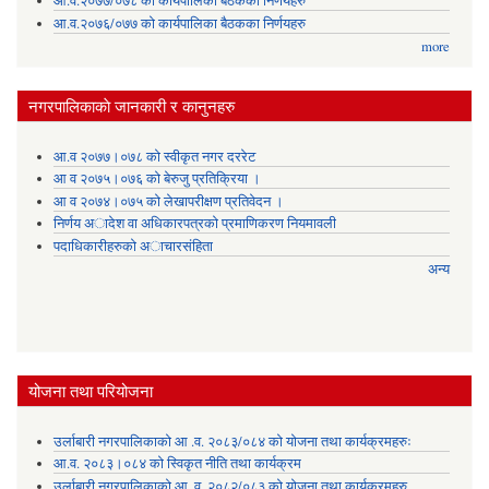
आ.व.२०७७/०७८ को कार्यपालिका बैठकका निर्णयहरु
आ.व.२०७६/०७७ को कार्यपालिका बैठकका निर्णयहरु
more
नगरपालिकाकाे जानकारी र कानुनहरु
आ.व २०७७।०७८ को स्वीकृत नगर दररेट
आ व २०७५।०७६ को बेरुजु प्रतिक्रिया ।
आ व २०७४।०७५ काे लेखापरीक्षण प्रतिवेदन ।
निर्णय अादेश वा अधिकारपत्रकाे प्रमाणिकरण नियमावली
पदाधिकारीहरुको अाचारसंहिता
अन्य
योजना तथा परियोजना
उर्लाबारी नगरपालिकाको आ .व. २०८३/०८४ को योजना तथा कार्यक्रमहरुः
आ.व. २०८३।०८४ को स्विकृत नीति तथा कार्यक्रम
उर्लाबारी नगरपालिकाको आ .व. २०८२/०८३ को योजना तथा कार्यक्रमहरु