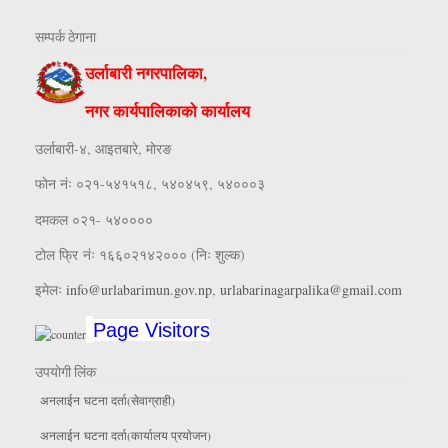
सम्पर्क ठेगाना
उर्लाबारी नगरपालिका,
नगर कार्यपालिकाको कार्यालय
उर्लाबारी-४, आइतबारे, माेरङ
फाेन नंः ०२१-५४१५१८, ५४०४५९, ५४०००३
दमकल ०२१- ५४००००
टोल फ्रि नंः १६६०२१४२००० (निः शुल्क)
इमेलः
info@urlabarimun.gov.np
,
urlabarinagarpalika@gmail.com
Page Visitors
उपयाेगी लिंक
अनलाईन घटना दर्ता(सेवाग्राही)
अनलाईन घटना दर्ता(कार्यालय प्रयाेजन)