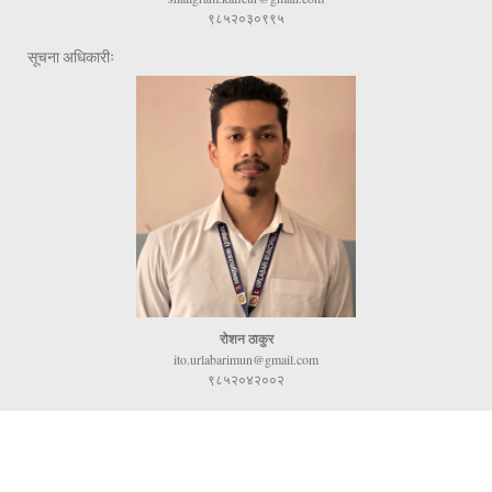
९८५२०३०९९५
सूचना अधिकारीः
रोशन ठाकुर
ito.urlabarimun@gmail.com
९८५२०४२००२