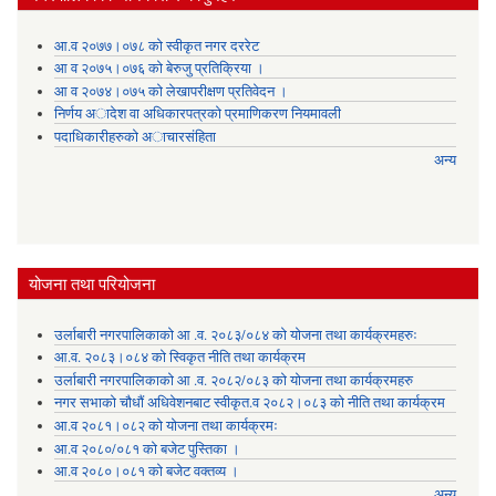
आ.व २०७७।०७८ को स्वीकृत नगर दररेट
आ व २०७५।०७६ को बेरुजु प्रतिक्रिया ।
आ व २०७४।०७५ काे लेखापरीक्षण प्रतिवेदन ।
निर्णय अादेश वा अधिकारपत्रकाे प्रमाणिकरण नियमावली
पदाधिकारीहरुको अाचारसंहिता
अन्य
योजना तथा परियोजना
उर्लाबारी नगरपालिकाको आ .व. २०८३/०८४ को योजना तथा कार्यक्रमहरुः
आ.व. २०८३।०८४ को स्विकृत नीति तथा कार्यक्रम
उर्लाबारी नगरपालिकाको आ .व. २०८२/०८३ को योजना तथा कार्यक्रमहरु
नगर सभाको चौधौं अधिवेशनबाट स्वीकृत.व २०८२।०८३ को नीति तथा कार्यक्रम
आ.व २०८१।०८२ को योजना तथा कार्यक्रमः
आ.व २०८०/०८१ को बजेट पुस्तिका ।
आ.व २०८०।०८१ को बजेट वक्तव्य ।
अन्य