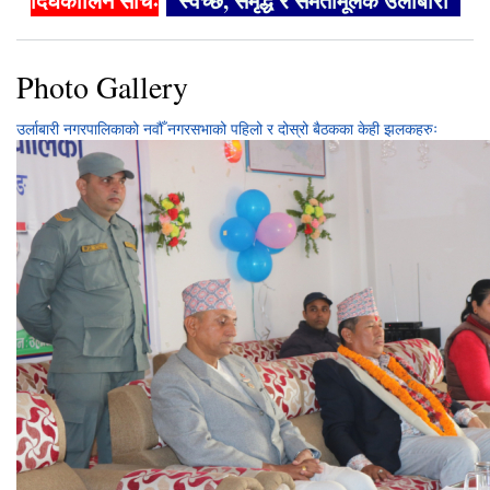
दिर्घकालिन सोचः
"स्वच्छ, समृद्ध र समतामूलक उर्लाबारी"
Photo Gallery
उर्लाबारी नगरपालिकाको नवौँ नगरसभाको पहिलो र दोस्रो बैठकका केही झलकहरुः