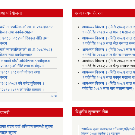
तथा परियोजना
आय / व्यय विवरण
लाबारी नगरपालिकाको आ .व. २०८३/०८४
आय/व्यय विवरण । (मिति २०८२ साल 
योजना तथा कार्यक्रमहरुः
१ गतेदेखि २०८३ साल असार मसान्त सम
. २०८३।०८४ को स्विकृत नीति तथा
आय/व्यय विवरण । (मिति २०८२ साल 
यक्रम
१ गतेदेखि २०८३ साल जेठ मसान्त सम्म
लाबारी नगरपालिकाको आ .व. २०८२/०८३
आय/व्यय विवरण । (मिति २०८२ साल 
योजना तथा कार्यक्रमहरु
१ गतेदेखि २०८३ साल वैसाख मसान्त सम
 सभाको चौधौं अधिवेशनबाट स्वीकृत.व
आय/व्यय विवरण । (मिति २०८२ साल 
२।०८३ को नीति तथा कार्यक्रम
१ गतेदेखि २०८२ साल चैत्र मसान्त सम्
 २०८१।०८२ को योजना तथा
आय/व्यय विवरण । (मिति २०८२ साल फ
यक्रमः
१ गतेदेखि २०८२ साल फागुन मसान्त सम
 २०८०/०८१ को बजेट पुस्तिका ।
आय/व्यय विवरण । (मिति २०८२ साल म
गतेदेखि २०८२ साल माघ मसान्त सम्म)
 २०८०।०८१ को बजेट वक्तव्य ।
अन्य
विधुतीय शुसासन सेवा
्यालरी
्तिगत घटना दर्ता अभियान सम्बन्धी सूचना
सामाजिक सुरक्षा भत्ता प्राप्त गर्ने लाभग्राहीहरुकाे
तिपाइले सूचना
विवरण २०७४ कार्तिक २२ गते सम्म