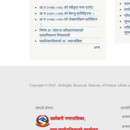
डकर्
आ.व २०७७।०७८ को स्वीकृत नगर दररेट
सार्
आ व २०७५।०७६ को बेरुजु प्रतिक्रिया ।
परिव
आ व २०७४।०७५ काे लेखापरीक्षण प्रतिवेदन
सुरक
।
राष्
निर्णय अादेश वा अधिकारपत्रकाे
सूच
प्रमाणिकरण नियमावली
पदाधिकारीहरुको अाचारसंहिता
अन्य
Copyright © 2015. All Rights Reserved. Ministry of Federal Affairs 
सम्पर्क ठेगाना
उपयाेग
अनलाईन
उर्लाबारी नगरपालिका,
अनलाईन
नगर कार्यपालिकाको कार्यालय