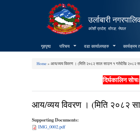
उर्लाबारी नगरपालि
कोशी प्रदेश, माेरङ, नेपाल
गृहपृष्ठ
परिचय
वडा कार्यालयहरु
कार्यक्रम
Home
» आय/व्यय विवरण । (मिति २०८२ साल साउन १ गतेदेखि २०८२ साल
You are here
दिर्घकालिन सोचः
आय/व्यय विवरण । (मिति २०८२ साल
Supporting Documents:
IMG_0002.pdf