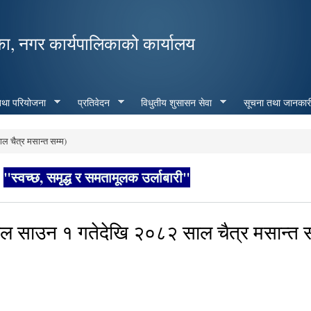
Skip to
main
का, नगर कार्यपालिकाको कार्यालय
content
 तथा परियोजना
प्रतिवेदन
विधुतीय शुसासन सेवा
सूचना तथा जानकार
 चैत्र मसान्त सम्म)
"स्वच्छ, समृद्ध र समतामूलक उर्लाबारी"
 साउन १ गतेदेखि २०८२ साल चैत्र मसान्त स