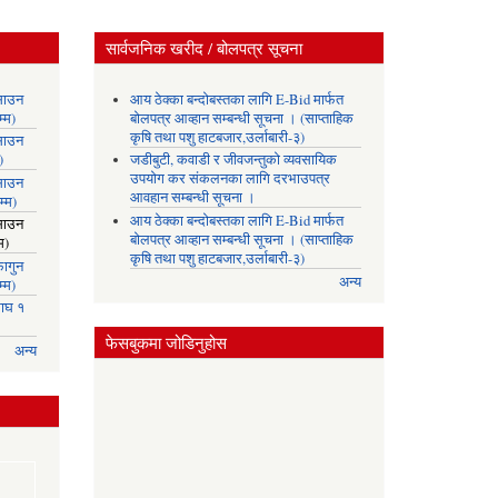
सार्वजनिक खरीद / बोलपत्र सूचना
साउन
आय ठेक्का बन्दोबस्तका लागि E-Bid मार्फत
्म)
बोलपत्र आव्हान सम्बन्धी सूचना । (साप्ताहिक
कृषि तथा पशु हाटबजार,उर्लाबारी-३)
साउन
)
जडीबुटी, कवाडी र जीवजन्तुको व्यवसायिक
उपयोग कर संकलनका लागि दरभाउपत्र
साउन
आवहान सम्बन्धी सूचना ।
्म)
आय ठेक्का बन्दोबस्तका लागि E-Bid मार्फत
साउन
बोलपत्र आव्हान सम्बन्धी सूचना । (साप्ताहिक
म)
कृषि तथा पशु हाटबजार,उर्लाबारी-३)
ागुन
अन्य
्म)
ाघ १
फेसबुकमा जोडिनुहोस
अन्य