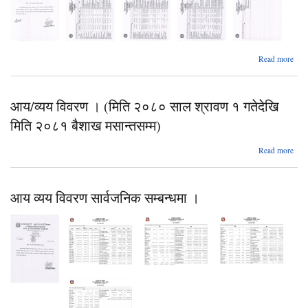
Read more
आय
वि
आय/व्यय विवरण । (मिति २०८० साल श्रावण १ गतेदेखि
२०८
श्
मिति २०८१ बैशाख मसान्तसम्म)
ग
मित
Read more
आय
मसान्
वि
आय व्यय विवरण सार्वजनिक सम्बन्धमा ।
२०८
श्
ग
मित
मसान्