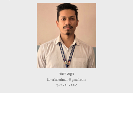
रोशन ठाकुर
ito.urlabarimun@gmail.com
९८५२०४२००२