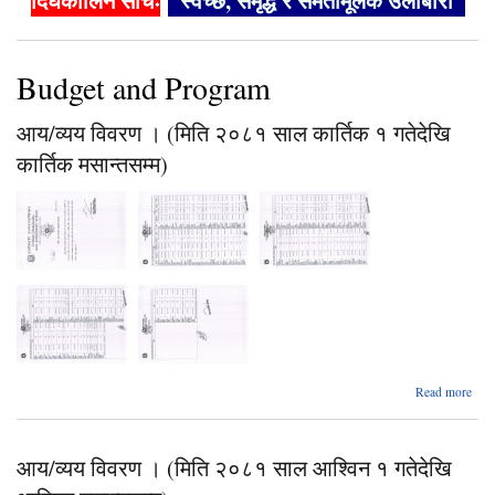
दिर्घकालिन सोचः
"स्वच्छ, समृद्ध र समतामूलक उर्लाबारी"
Budget and Program
आय/व्यय विवरण । (मिति २०८१ साल कार्तिक १ गतेदेखि
कार्तिक मसान्तसम्म)
Read more
आय
वि
आय/व्यय विवरण । (मिति २०८१ साल आश्विन १ गतेदेखि
२०८
का