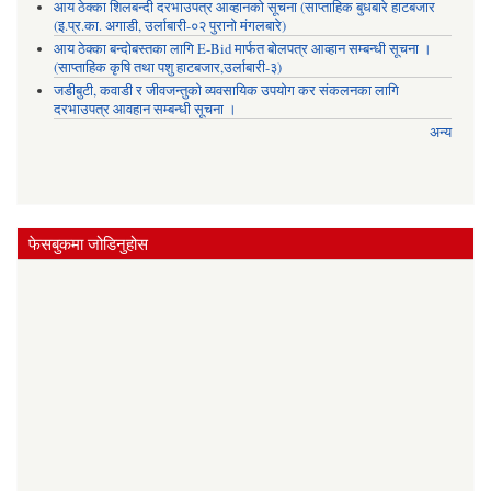
आय ठेक्का शिलबन्दी दरभाउपत्र आव्हानको सूचना (साप्ताहिक बुधबारे हाटबजार
(इ.प्र.का. अगाडी, उर्लाबारी-०२ पुरानो मंगलबारे)
आय ठेक्का बन्दोबस्तका लागि E-Bid मार्फत बोलपत्र आव्हान सम्बन्धी सूचना ।
(साप्ताहिक कृषि तथा पशु हाटबजार,उर्लाबारी-३)
जडीबुटी, कवाडी र जीवजन्तुको व्यवसायिक उपयोग कर संकलनका लागि
दरभाउपत्र आवहान सम्बन्धी सूचना ।
अन्य
फेसबुकमा जोडिनुहोस