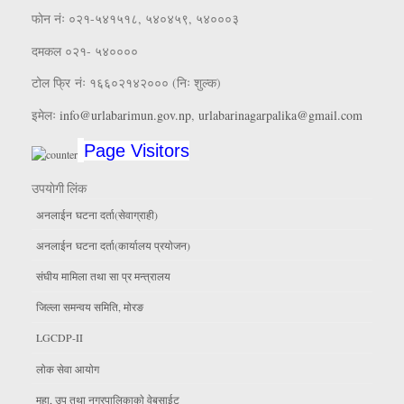
फाेन नंः ०२१-५४१५१८, ५४०४५९, ५४०००३
दमकल ०२१- ५४००००
टोल फ्रि नंः १६६०२१४२००० (निः शुल्क)
इमेलः
info@urlabarimun.gov.np
,
urlabarinagarpalika@gmail.com
Page Visitors
उपयाेगी लिंक
अनलाईन घटना दर्ता(सेवाग्राही)
अनलाईन घटना दर्ता(कार्यालय प्रयाेजन)
संघीय मामिला तथा सा प्र मन्त्रालय
जिल्ला समन्वय समिति, माेरङ
LGCDP-II
लाेक सेवा आयाेग
महा, उप तथा नगरपालिकाकाे वेबसाईट