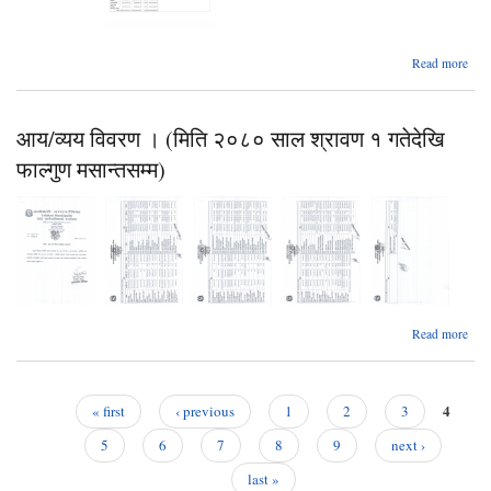
a
Read more
आय 
व
सार्
आय/व्यय विवरण । (मिति २०८० साल श्रावण १ गतेदेखि
सम्ब
फाल्गुण मसान्तसम्म)
Read more
आय
वि
२०८
4
« first
‹ previous
1
2
3
श्
Pages
ग
5
6
7
8
9
next ›
last »
मसान्