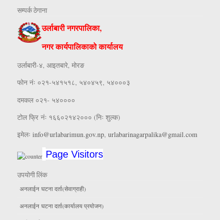
सम्पर्क ठेगाना
उर्लाबारी नगरपालिका,
नगर कार्यपालिकाको कार्यालय
उर्लाबारी-४, आइतबारे, माेरङ
फाेन नंः ०२१-५४१५१८, ५४०४५९, ५४०००३
दमकल ०२१- ५४००००
टोल फ्रि नंः १६६०२१४२००० (निः शुल्क)
इमेलः
info@urlabarimun.gov.np
,
urlabarinagarpalika@gmail.com
Page Visitors
उपयाेगी लिंक
अनलाईन घटना दर्ता(सेवाग्राही)
अनलाईन घटना दर्ता(कार्यालय प्रयाेजन)