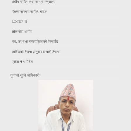
संघीय मामिला तथा सा प्र मन्त्रालय
जिल्ला समन्वय समिति, माेरङ
LGCDP-II
लाेक सेवा आयाेग
महा, उप तथा नगरपालिकाकाे वेबसाईट
साबिकको ठेगाना अनुसार हालको ठेगाना
प्रदेश नं १ पोर्टल
गुनासो सुन्ने अधिकारीः