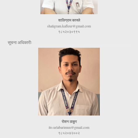
शालिग्राम काफ्ले
shaligram.kafleur@gmail.com
९८५२०३०९९५
सूचना अधिकारीः
रोशन ठाकुर
ito.urlabarimun@gmail.com
९८५२०४२००२