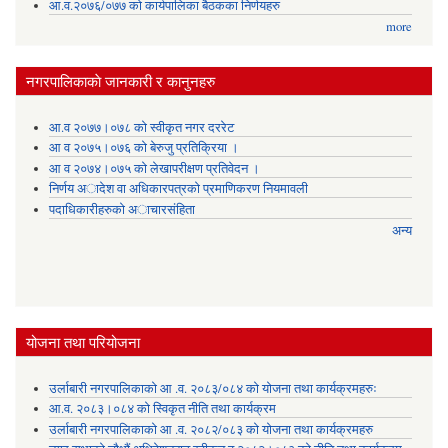
आ.व.२०७६/०७७ को कार्यपालिका बैठकका निर्णयहरु
more
नगरपालिकाकाे जानकारी र कानुनहरु
आ.व २०७७।०७८ को स्वीकृत नगर दररेट
आ व २०७५।०७६ को बेरुजु प्रतिक्रिया ।
आ व २०७४।०७५ काे लेखापरीक्षण प्रतिवेदन ।
निर्णय अादेश वा अधिकारपत्रकाे प्रमाणिकरण नियमावली
पदाधिकारीहरुको अाचारसंहिता
अन्य
योजना तथा परियोजना
उर्लाबारी नगरपालिकाको आ .व. २०८३/०८४ को योजना तथा कार्यक्रमहरुः
आ.व. २०८३।०८४ को स्विकृत नीति तथा कार्यक्रम
उर्लाबारी नगरपालिकाको आ .व. २०८२/०८३ को योजना तथा कार्यक्रमहरु