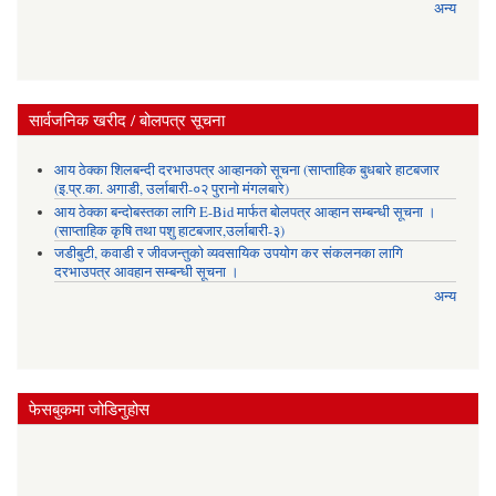
अन्य
सार्वजनिक खरीद / बोलपत्र सूचना
आय ठेक्का शिलबन्दी दरभाउपत्र आव्हानको सूचना (साप्ताहिक बुधबारे हाटबजार
(इ.प्र.का. अगाडी, उर्लाबारी-०२ पुरानो मंगलबारे)
आय ठेक्का बन्दोबस्तका लागि E-Bid मार्फत बोलपत्र आव्हान सम्बन्धी सूचना ।
(साप्ताहिक कृषि तथा पशु हाटबजार,उर्लाबारी-३)
जडीबुटी, कवाडी र जीवजन्तुको व्यवसायिक उपयोग कर संकलनका लागि
दरभाउपत्र आवहान सम्बन्धी सूचना ।
अन्य
फेसबुकमा जोडिनुहोस