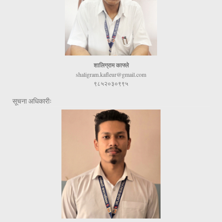
शालिग्राम काफ्ले
shaligram.kafleur@gmail.com
९८५२०३०९९५
सूचना अधिकारीः