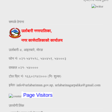
सम्पर्क ठेगाना
उर्लाबारी नगरपालिका,
नगर कार्यपालिकाको कार्यालय
उर्लाबारी-४, आइतबारे, माेरङ
फाेन नंः ०२१-५४१५१८, ५४०४५९, ५४०००३
दमकल ०२१- ५४००००
टोल फ्रि नंः १६६०२१४२००० (निः शुल्क)
इमेलः
info@urlabarimun.gov.np
,
urlabarinagarpalika@gmail.com
Page Visitors
उपयाेगी लिंक