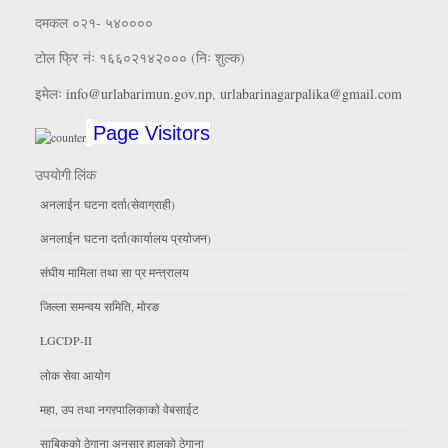
दमकल ०२१- ५४००००
टोल फ्रि नंः १६६०२१४२००० (निः शुल्क)
इमेलः
info@urlabarimun.gov.np
,
urlabarinagarpalika@gmail.com
Page Visitors
उपयाेगी लिंक
अनलाईन घटना दर्ता(सेवाग्राही)
अनलाईन घटना दर्ता(कार्यालय प्रयाेजन)
संघीय मामिला तथा सा प्र मन्त्रालय
जिल्ला समन्वय समिति, माेरङ
LGCDP-II
लाेक सेवा आयाेग
महा, उप तथा नगरपालिकाकाे वेबसाईट
साबिकको ठेगाना अनुसार हालको ठेगाना