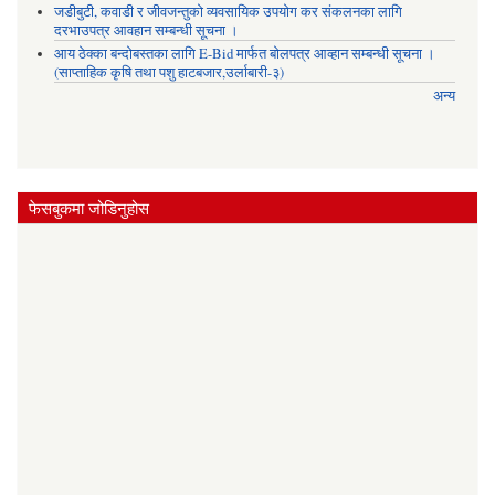
जडीबुटी, कवाडी र जीवजन्तुको व्यवसायिक उपयोग कर संकलनका लागि
दरभाउपत्र आवहान सम्बन्धी सूचना ।
आय ठेक्का बन्दोबस्तका लागि E-Bid मार्फत बोलपत्र आव्हान सम्बन्धी सूचना ।
(साप्ताहिक कृषि तथा पशु हाटबजार,उर्लाबारी-३)
अन्य
फेसबुकमा जोडिनुहोस