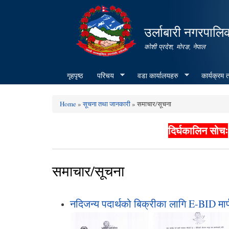
उर्लाबारी नगरपालि
कोशी प्रदेश, माेरङ, नेपाल
गृहपृष्ठ
परिचय
वडा कार्यालयहरु
कार्यक्रम
Home
»
सूचना तथा जानकारी
» समाचार/सूचना
You are here
दिर्घकालिन सोचः
समाचार/सूचना
नदिजन्य पदार्थको बिक्रीका लागि E-BID मार