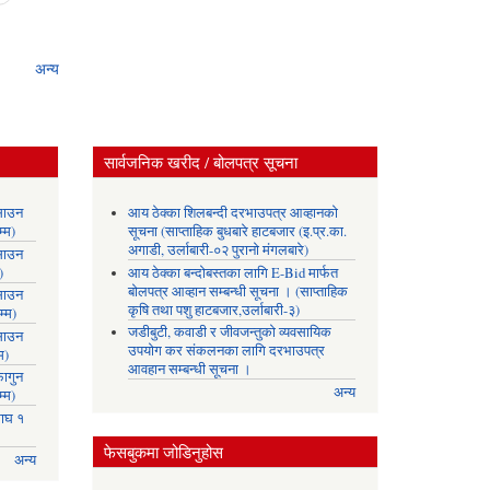
अन्य
सार्वजनिक खरीद / बोलपत्र सूचना
साउन
आय ठेक्का शिलबन्दी दरभाउपत्र आव्हानको
्म)
सूचना (साप्ताहिक बुधबारे हाटबजार (इ.प्र.का.
अगाडी, उर्लाबारी-०२ पुरानो मंगलबारे)
साउन
)
आय ठेक्का बन्दोबस्तका लागि E-Bid मार्फत
बोलपत्र आव्हान सम्बन्धी सूचना । (साप्ताहिक
साउन
कृषि तथा पशु हाटबजार,उर्लाबारी-३)
्म)
जडीबुटी, कवाडी र जीवजन्तुको व्यवसायिक
साउन
उपयोग कर संकलनका लागि दरभाउपत्र
म)
आवहान सम्बन्धी सूचना ।
ागुन
अन्य
्म)
ाघ १
फेसबुकमा जोडिनुहोस
अन्य