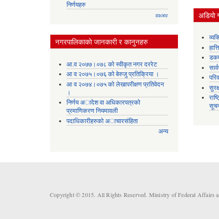
निर्णयहरु
अडियाे ग
more
व्यक
नगरपालिकाकाे जानकारी र कानुनहरु
हात्
डकर्
आ.व २०७७।०७८ को स्वीकृत नगर दररेट
सार्
आ व २०७५।०७६ को बेरुजु प्रतिक्रिया ।
परिव
आ व २०७४।०७५ काे लेखापरीक्षण प्रतिवेदन
सुरक
।
राष्
निर्णय अादेश वा अधिकारपत्रकाे
सूच
प्रमाणिकरण नियमावली
पदाधिकारीहरुको अाचारसंहिता
अन्य
Copyright © 2015. All Rights Reserved. Ministry of Federal Affairs 