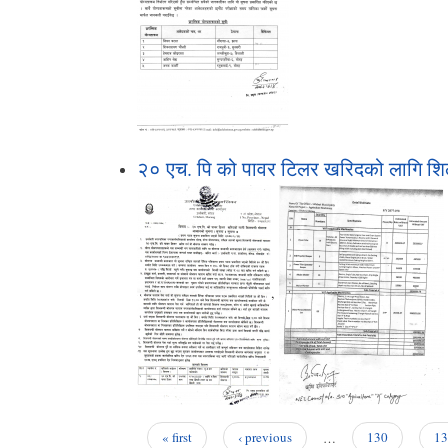
२० एच. पि को पावर टिलर खरिदको लागि शिल
,
« first
‹ previous
…
130
13