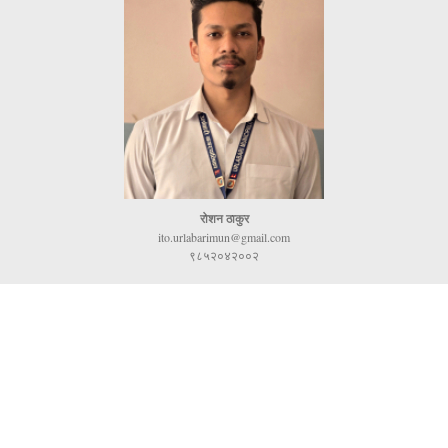
रोशन ठाकुर
ito.urlabarimun@gmail.com
९८५२०४२००२