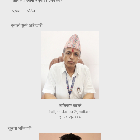
प्रदेश नं १ पोर्टल
गुनासो सुन्ने अधिकारीः
शालिग्राम काफ्ले
shaligram.kafleur@gmail.com
९८५२०३०९९५
सूचना अधिकारीः