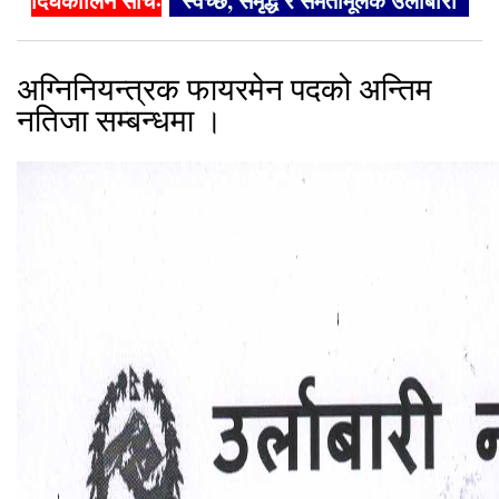
दिर्घकालिन सोचः
"स्वच्छ, समृद्ध र समतामूलक उर्लाबारी"
अग्निनियन्त्रक फायरमेन पदको अन्तिम
नतिजा सम्बन्धमा ।