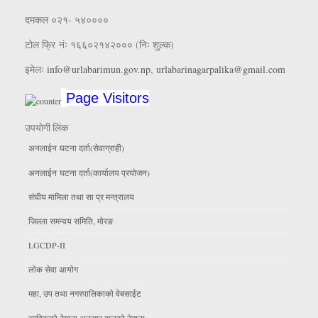
दमकल ०२१- ५४००००
टोल फ्रि नंः १६६०२१४२००० (निः शुल्क)
इमेलः
info@urlabarimun.gov.np
,
urlabarinagarpalika@gmail.com
Page Visitors
उपयाेगी लिंक
अनलाईन घटना दर्ता(सेवाग्राही)
अनलाईन घटना दर्ता(कार्यालय प्रयाेजन)
संघीय मामिला तथा सा प्र मन्त्रालय
जिल्ला समन्वय समिति, माेरङ
LGCDP-II
लाेक सेवा आयाेग
महा, उप तथा नगरपालिकाकाे वेबसाईट
साबिकको ठेगाना अनुसार हालको ठेगाना