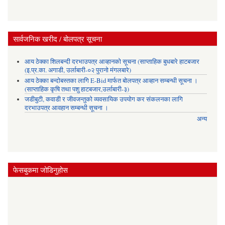
सार्वजनिक खरीद / बोलपत्र सूचना
आय ठेक्का शिलबन्दी दरभाउपत्र आव्हानको सूचना (साप्ताहिक बुधबारे हाटबजार
(इ.प्र.का. अगाडी, उर्लाबारी-०२ पुरानो मंगलबारे)
आय ठेक्का बन्दोबस्तका लागि E-Bid मार्फत बोलपत्र आव्हान सम्बन्धी सूचना ।
(साप्ताहिक कृषि तथा पशु हाटबजार,उर्लाबारी-३)
जडीबुटी, कवाडी र जीवजन्तुको व्यवसायिक उपयोग कर संकलनका लागि
दरभाउपत्र आवहान सम्बन्धी सूचना ।
अन्य
फेसबुकमा जोडिनुहोस