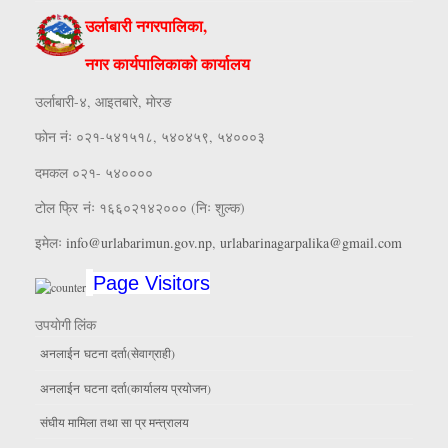
उर्लाबारी नगरपालिका,
नगर कार्यपालिकाको कार्यालय
उर्लाबारी-४, आइतबारे, माेरङ
फाेन नंः ०२१-५४१५१८, ५४०४५९, ५४०००३
दमकल ०२१- ५४००००
टोल फ्रि नंः १६६०२१४२००० (निः शुल्क)
इमेलः
info@urlabarimun.gov.np
,
urlabarinagarpalika@gmail.com
Page Visitors
उपयाेगी लिंक
अनलाईन घटना दर्ता(सेवाग्राही)
अनलाईन घटना दर्ता(कार्यालय प्रयाेजन)
संघीय मामिला तथा सा प्र मन्त्रालय