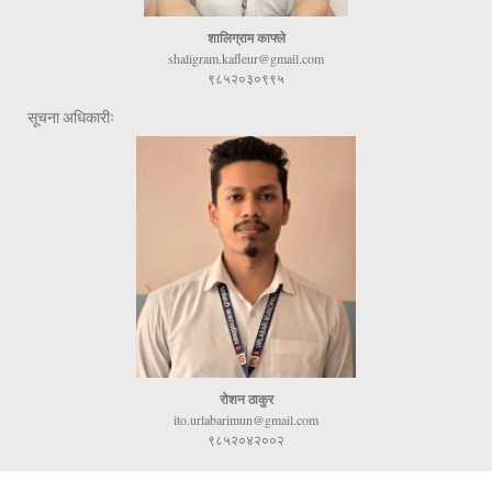
शालिग्राम काफ्ले
shaligram.kafleur@gmail.com
९८५२०३०९९५
सूचना अधिकारीः
रोशन ठाकुर
ito.urlabarimun@gmail.com
९८५२०४२००२