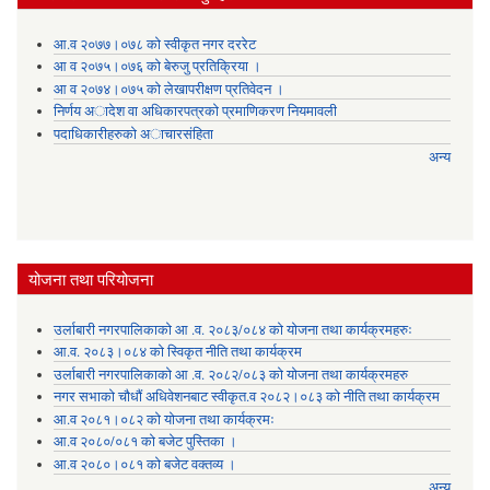
आ.व २०७७।०७८ को स्वीकृत नगर दररेट
आ व २०७५।०७६ को बेरुजु प्रतिक्रिया ।
आ व २०७४।०७५ काे लेखापरीक्षण प्रतिवेदन ।
निर्णय अादेश वा अधिकारपत्रकाे प्रमाणिकरण नियमावली
पदाधिकारीहरुको अाचारसंहिता
अन्य
योजना तथा परियोजना
उर्लाबारी नगरपालिकाको आ .व. २०८३/०८४ को योजना तथा कार्यक्रमहरुः
आ.व. २०८३।०८४ को स्विकृत नीति तथा कार्यक्रम
उर्लाबारी नगरपालिकाको आ .व. २०८२/०८३ को योजना तथा कार्यक्रमहरु
नगर सभाको चौधौं अधिवेशनबाट स्वीकृत.व २०८२।०८३ को नीति तथा कार्यक्रम
आ.व २०८१।०८२ को योजना तथा कार्यक्रमः
आ.व २०८०/०८१ को बजेट पुस्तिका ।
आ.व २०८०।०८१ को बजेट वक्तव्य ।
अन्य