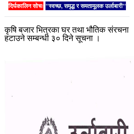
दिर्घकालिन सोचः
"स्वच्छ, समृद्ध र समतामूलक उर्लाबारी"
कृषि बजार भित्रका घर तथा भौतिक संरचना
हटाउने सम्बन्धी ३० दिने सूचना ।