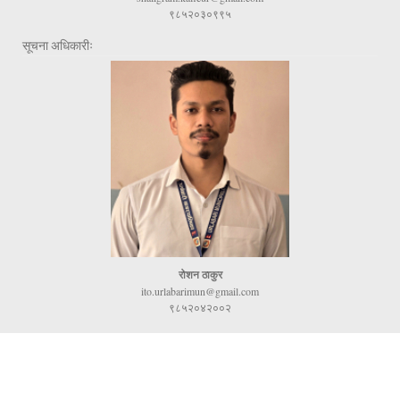
९८५२०३०९९५
सूचना अधिकारीः
रोशन ठाकुर
ito.urlabarimun@gmail.com
९८५२०४२००२