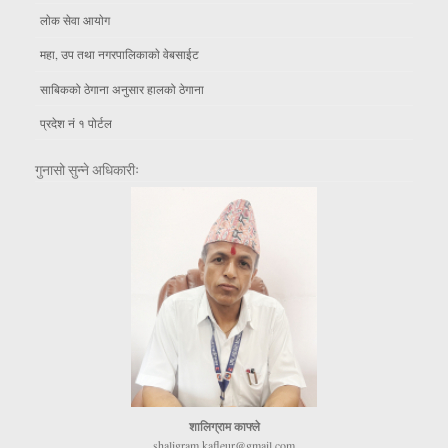
लाेक सेवा आयाेग
महा, उप तथा नगरपालिकाकाे वेबसाईट
साबिकको ठेगाना अनुसार हालको ठेगाना
प्रदेश नं १ पोर्टल
गुनासो सुन्ने अधिकारीः
शालिग्राम काफ्ले
shaligram.kafleur@gmail.com