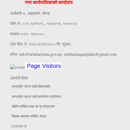
नगर कार्यपालिकाको कार्यालय
उर्लाबारी-४, आइतबारे, माेरङ
फाेन नंः ०२१-५४१५१८, ५४०४५९, ५४०००३
दमकल ०२१- ५४००००
टोल फ्रि नंः १६६०२१४२००० (निः शुल्क)
इमेलः
info@urlabarimun.gov.np
,
urlabarinagarpalika@gmail.com
Page Visitors
उपयाेगी लिंक
अनलाईन घटना दर्ता(सेवाग्राही)
अनलाईन घटना दर्ता(कार्यालय प्रयाेजन)
संघीय मामिला तथा सा प्र मन्त्रालय
जिल्ला समन्वय समिति, माेरङ
LGCDP-II