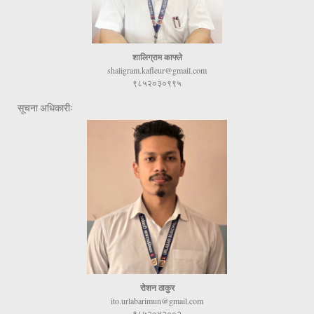
शालिग्राम काफ्ले
shaligram.kafleur@gmail.com
९८५२०३०९९५
सूचना अधिकारीः
रोशन ठाकुर
ito.urlabarimun@gmail.com
९८५२०४२००२