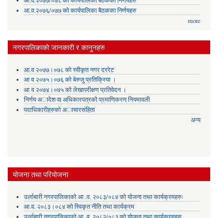
आ.व.२०७७/०७८ को कार्यपालिका बैठकका निर्णयहरु
आ.व.२०७६/०७७ को कार्यपालिका बैठकका निर्णयहरु
more
नगरपालिकाकाे जानकारी र कानुनहरु
आ.व २०७७।०७८ को स्वीकृत नगर दररेट
आ व २०७५।०७६ को बेरुजु प्रतिक्रिया ।
आ व २०७४।०७५ काे लेखापरीक्षण प्रतिवेदन ।
निर्णय अादेश वा अधिकारपत्रकाे प्रमाणिकरण नियमावली
पदाधिकारीहरुको अाचारसंहिता
अन्य
योजना तथा परियोजना
उर्लाबारी नगरपालिकाको आ .व. २०८३/०८४ को योजना तथा कार्यक्रमहरुः
आ.व. २०८३।०८४ को स्विकृत नीति तथा कार्यक्रम
उर्लाबारी नगरपालिकाको आ .व. २०८२/०८३ को योजना तथा कार्यक्रमहरु