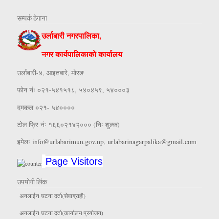
सम्पर्क ठेगाना
उर्लाबारी नगरपालिका,
नगर कार्यपालिकाको कार्यालय
उर्लाबारी-४, आइतबारे, माेरङ
फाेन नंः ०२१-५४१५१८, ५४०४५९, ५४०००३
दमकल ०२१- ५४००००
टोल फ्रि नंः १६६०२१४२००० (निः शुल्क)
इमेलः
info@urlabarimun.gov.np
,
urlabarinagarpalika@gmail.com
Page Visitors
उपयाेगी लिंक
अनलाईन घटना दर्ता(सेवाग्राही)
अनलाईन घटना दर्ता(कार्यालय प्रयाेजन)