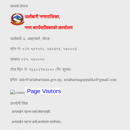
सम्पर्क ठेगाना
उर्लाबारी नगरपालिका,
नगर कार्यपालिकाको कार्यालय
उर्लाबारी-४, आइतबारे, माेरङ
फाेन नंः ०२१-५४१५१८, ५४०४५९, ५४०००३
दमकल ०२१- ५४००००
टोल फ्रि नंः १६६०२१४२००० (निः शुल्क)
इमेलः
info@urlabarimun.gov.np
,
urlabarinagarpalika@gmail.com
Page Visitors
उपयाेगी लिंक
अनलाईन घटना दर्ता(सेवाग्राही)
अनलाईन घटना दर्ता(कार्यालय प्रयाेजन)