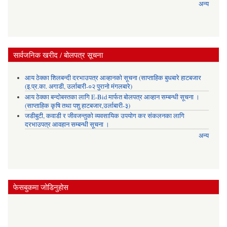
अन्य
सार्वजनिक खरीद / बोलपत्र सूचना
आय ठेक्का शिलबन्दी दरभाउपत्र आव्हानको सूचना (साप्ताहिक बुधबारे हाटबजार
(इ.प्र.का. अगाडी, उर्लाबारी-०२ पुरानो मंगलबारे)
आय ठेक्का बन्दोबस्तका लागि E-Bid मार्फत बोलपत्र आव्हान सम्बन्धी सूचना ।
(साप्ताहिक कृषि तथा पशु हाटबजार,उर्लाबारी-३)
जडीबुटी, कवाडी र जीवजन्तुको व्यवसायिक उपयोग कर संकलनका लागि
दरभाउपत्र आवहान सम्बन्धी सूचना ।
अन्य
फेसबुकमा जोडिनुहोस