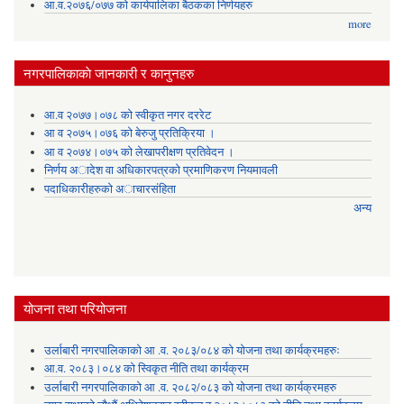
आ.व.२०७६/०७७ को कार्यपालिका बैठकका निर्णयहरु
more
नगरपालिकाकाे जानकारी र कानुनहरु
आ.व २०७७।०७८ को स्वीकृत नगर दररेट
आ व २०७५।०७६ को बेरुजु प्रतिक्रिया ।
आ व २०७४।०७५ काे लेखापरीक्षण प्रतिवेदन ।
निर्णय अादेश वा अधिकारपत्रकाे प्रमाणिकरण नियमावली
पदाधिकारीहरुको अाचारसंहिता
अन्य
योजना तथा परियोजना
उर्लाबारी नगरपालिकाको आ .व. २०८३/०८४ को योजना तथा कार्यक्रमहरुः
आ.व. २०८३।०८४ को स्विकृत नीति तथा कार्यक्रम
उर्लाबारी नगरपालिकाको आ .व. २०८२/०८३ को योजना तथा कार्यक्रमहरु