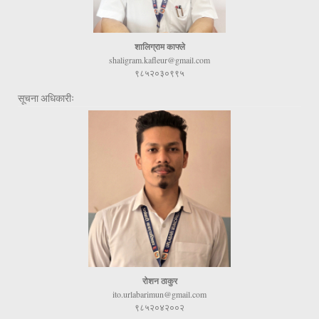
शालिग्राम काफ्ले
shaligram.kafleur@gmail.com
९८५२०३०९९५
सूचना अधिकारीः
रोशन ठाकुर
ito.urlabarimun@gmail.com
९८५२०४२००२