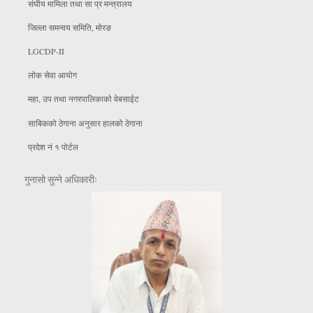
संघीय मामिला तथा सा प्र मन्त्रालय
जिल्ला समन्वय समिति, माेरङ
LGCDP-II
लाेक सेवा आयाेग
महा, उप तथा नगरपालिकाकाे वेबसाईट
साबिकको ठेगाना अनुसार हालको ठेगाना
प्रदेश नं १ पोर्टल
गुनासो सुन्ने अधिकारीः