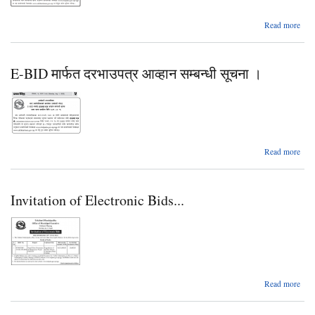
a
Read more
वि
स
खर
E-BID मार्फत दरभाउपत्र आव्हान सम्बन्धी सूचना ।
दरभा
आव्
सू
साउ
abo
Read more
मध
रा
दै
दरभा
प्रक
Invitation of Electronic Bids...
आ
सम
सू
Read more
Invi