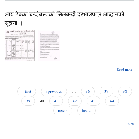
बन्दो
ल
आय ठेक्का बन्दोबस्तको सिलबन्दी दरभाउपत्र आव्हानको
Bid 
ब
सूचना ।
आव्
सू
पूर्वा
Read more
आय 
बन्दो
सि
दरभा
« first
‹ previous
…
36
37
38
आव्
Pages
40
सू
39
41
42
43
44
…
next ›
last »
अन्य