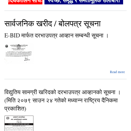
दिर्घकालिन सोचः
"स्वच्छ, समृद्ध र समतामूलक उर्लाबारी"
सार्वजनिक खरीद / बोलपत्र सूचना
E-BID मार्फत दरभाउपत्र आव्हान सम्बन्धी सूचना ।
abo
Read more
दरभा
विद्युतिय सामग्री खरिदको दरभाउपत्र आव्हानको सूचना ।
आ
सम
(मिति २०७९ साउन २४ गतेको मध्यान्न राष्ट्रिय दैनिकमा
सू
प्रकाशित)